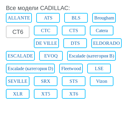
Все модели CADILLAC:
ALLANTE
ATS
BLS
Brougham
CTC
CTS
Catera
CT6
DE VILLE
DTS
ELDORADO
ESCALADE
EVOQ
Escalade (категория B)
Escalade (категория D)
Fleetwood
LSE
SEVILLE
SRX
STS
Vizon
XLR
XT5
XT6