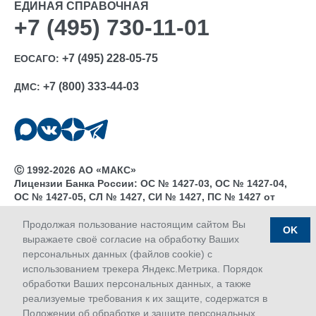
ЕДИНАЯ СПРАВОЧНАЯ
+7 (495) 730-11-01
+7 (495) 228-05-75
ЕОСАГО:
+7 (800) 333-44-03
ДМС:
Ⓒ 1992-2026 АО «МАКС»
Лицензии Банка России: ОС № 1427-03, ОС № 1427-04,
ОС № 1427-05, СЛ № 1427, СИ № 1427, ПС № 1427 от
18.06.2018 г.; ОС № 1427-02 от 28.11.2019 г.
Дата последнего изменения сайта 06.08.2026 04:25
Продолжая пользование настоящим сайтом Вы
OK
выражаете своё согласие на обработку Ваших
персональных данных (файлов cookie) с
использованием трекера Яндекс.Метрика. Порядок
обработки Ваших персональных данных, а также
реализуемые требования к их защите, содержатся в
Положении об обработке и защите персональных