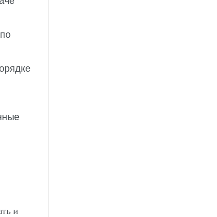
аче
 по
порядке
нные
ть и