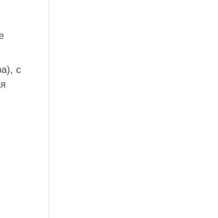
е
а), с
ая