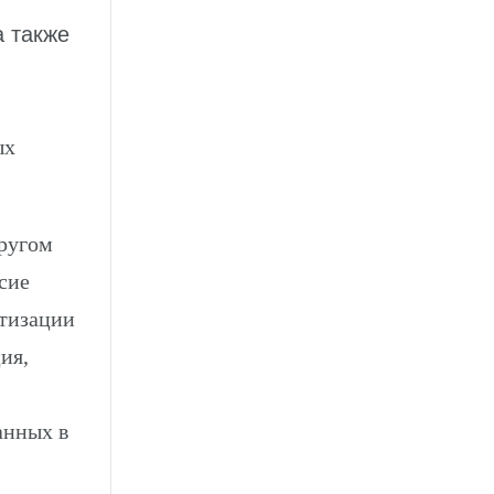
а также
ых
ругом
сие
атизации
ия,
анных в