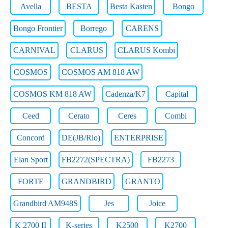
Avella
BESTA
Besta Kasten
Bongo
Bongo Frontier
Borrego
CARENS
CARNIVAL
CLARUS
CLARUS Kombi
COSMOS
COSMOS AM 818 AW
COSMOS KM 818 AW
Cadenza/K7
Capital
Ceed
Cerato
Ceres
Combi
Concord
DE(JB/Rio)
ENTERPRISE
Elan Sport
FB2272(SPECTRA)
FB2273
FORTE
GRANDBIRD
GRANTO
Grandbird AM948S
Jes
Joice
K 2700 II
K-series
K2500
K2700