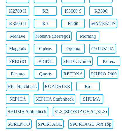
K2700 II
K3
K3000 S
K3600
K3600 II
K5
K900
MAGENTIS
Mohave
Mohave (Borrego)
Morning
Mаgentis
Opirus
Optima
POTENTIA
PREGIO
PRIDE
PRIDE Kombi
Pamax
Picanto
Quoris
RETONA
RHINO 7400
RIO Hatchback
ROADSTER
Rio
SEPHIA
SEPHIA Stufenheck
SHUMA
SHUMA Stufenheck
SLS (SPORTAGE,SL,SLS)
SORENTO
SPORTAGE
SPORTAGE Soft Top