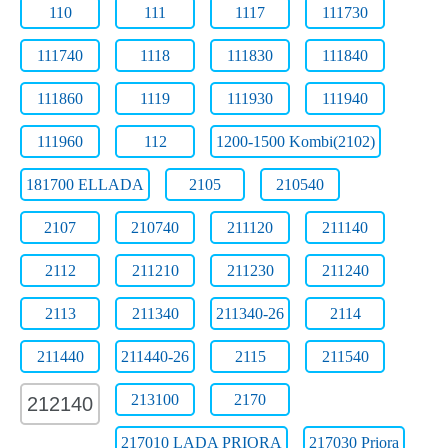
110
111
1117
111730
111740
1118
111830
111840
111860
1119
111930
111940
111960
112
1200-1500 Kombi(2102)
181700 ELLADA
2105
210540
2107
210740
211120
211140
2112
211210
211230
211240
2113
211340
211340-26
2114
211440
211440-26
2115
211540
213100
2170
212140
217010 LADA PRIORA
217030 Priora