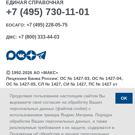
ЕДИНАЯ СПРАВОЧНАЯ
+7 (495) 730-11-01
+7 (495) 228-05-75
ЕОСАГО:
+7 (800) 333-44-03
ДМС:
Ⓒ 1992-2026 АО «МАКС»
Лицензии Банка России: ОС № 1427-03, ОС № 1427-04,
ОС № 1427-05, СЛ № 1427, СИ № 1427, ПС № 1427 от
18.06.2018 г.; ОС № 1427-02 от 28.11.2019 г.
Дата последнего изменения сайта 07.08.2026 18:40
Продолжая пользование настоящим сайтом Вы
OK
выражаете своё согласие на обработку Ваших
персональных данных (файлов cookie) с
использованием трекера Яндекс.Метрика. Порядок
обработки Ваших персональных данных, а также
реализуемые требования к их защите, содержатся в
Положении об обработке и защите персональных