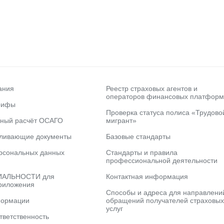
ания
Реестр страховых агентов и
операторов финансовых платформ
рифы
Проверка статуса полиса «Трудово
ьный расчёт ОСАГО
мигрант»
вливающие документы
Базовые стандарты
рсональных данных
Стандарты и правила
профессиональной деятельности
АЛЬНОСТИ для
Контактная информация
риложения
Способы и адреса для направлени
формации
обращений получателей страховых
услуг
тветственность