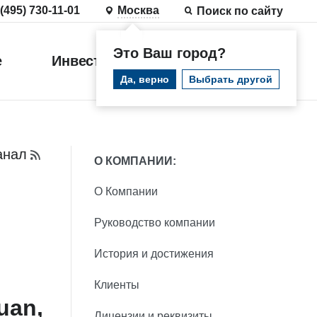
 (495) 730-11-01
Москва
Поиск по сайту
Это Ваш город?
е
Инвестиции
Войти
Да, верно
Выбрать другой
анал
О КОМПАНИИ:
О Компании
Руководство компании
История и достижения
Клиенты
uan,
Лицензии и реквизиты