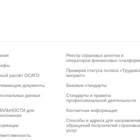
ания
Реестр страховых агентов и
операторов финансовых платформ
рифы
Проверка статуса полиса «Трудово
ьный расчёт ОСАГО
мигрант»
вливающие документы
Базовые стандарты
рсональных данных
Стандарты и правила
профессиональной деятельности
АЛЬНОСТИ для
Контактная информация
риложения
Способы и адреса для направлени
формации
обращений получателей страховых
услуг
тветственность