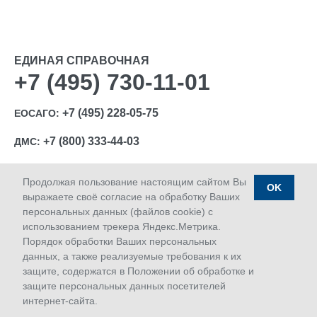
ЕДИНАЯ СПРАВОЧНАЯ
+7 (495) 730-11-01
+7 (495) 228-05-75
ЕОСАГО:
+7 (800) 333-44-03
ДМС:
Продолжая пользование настоящим сайтом Вы
OK
выражаете своё согласие на обработку Ваших
персональных данных (файлов cookie) с
Ⓒ 1992-2026 АО «МАКС»
использованием трекера Яндекс.Метрика.
Лицензии Банка России: ОС № 1427-03, ОС № 1427-04,
Порядок обработки Ваших персональных
ОС № 1427-05, СЛ № 1427, СИ № 1427, ПС № 1427 от
данных, а также реализуемые требования к их
18.06.2018 г.; ОС № 1427-02 от 28.11.2019 г.
защите, содержатся в Положении об обработке и
Дата последнего изменения сайта 09.08.2026 11:50
защите персональных данных посетителей
интернет-сайта.
Сервисы