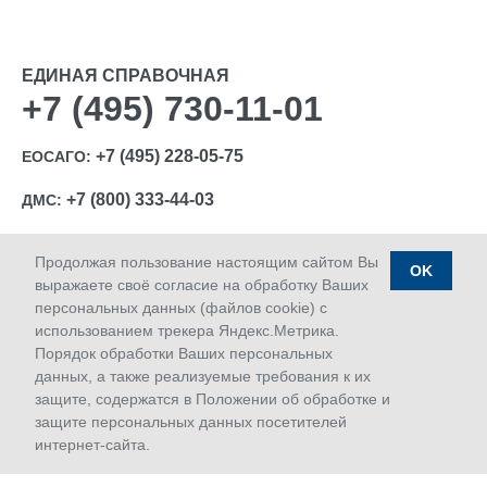
ЕДИНАЯ СПРАВОЧНАЯ
+7 (495) 730-11-01
+7 (495) 228-05-75
ЕОСАГО:
+7 (800) 333-44-03
ДМС:
Продолжая пользование настоящим сайтом Вы
OK
выражаете своё согласие на обработку Ваших
персональных данных (файлов cookie) с
Ⓒ 1992-2026 АО «МАКС»
использованием трекера Яндекс.Метрика.
Лицензии Банка России: ОС № 1427-03, ОС № 1427-04,
Порядок обработки Ваших персональных
ОС № 1427-05, СЛ № 1427, СИ № 1427, ПС № 1427 от
данных, а также реализуемые требования к их
18.06.2018 г.; ОС № 1427-02 от 28.11.2019 г.
защите, содержатся в Положении об обработке и
Дата последнего изменения сайта 09.08.2026 09:10
защите персональных данных посетителей
интернет-сайта.
Сервисы