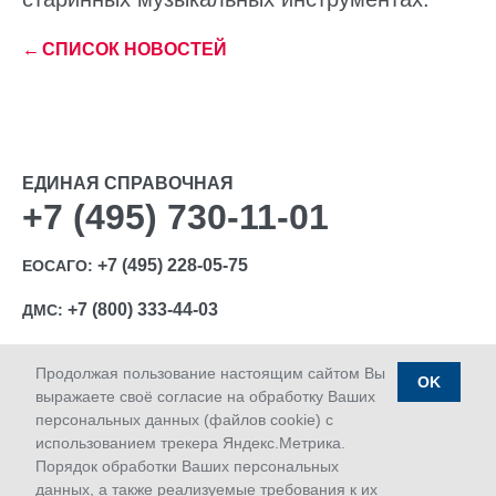
←
СПИСОК НОВОСТЕЙ
ЕДИНАЯ СПРАВОЧНАЯ
+7 (495) 730-11-01
+7 (495) 228-05-75
ЕОСАГО:
+7 (800) 333-44-03
ДМС:
Продолжая пользование настоящим сайтом Вы
OK
выражаете своё согласие на обработку Ваших
персональных данных (файлов cookie) с
Ⓒ 1992-2026 АО «МАКС»
использованием трекера Яндекс.Метрика.
Лицензии Банка России: ОС № 1427-03, ОС № 1427-04,
Порядок обработки Ваших персональных
ОС № 1427-05, СЛ № 1427, СИ № 1427, ПС № 1427 от
данных, а также реализуемые требования к их