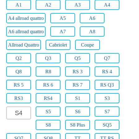
A1
A2
A3
A4
A4 allroad quattro
A5
A6
A6 allroad quattro
A7
A8
Allroad Quattro
Cabriolet
Coupe
Q2
Q3
Q5
Q7
Q8
R8
RS 3
RS 4
RS 5
RS 6
RS 7
RS Q3
RS3
RS4
S1
S3
S5
S6
S7
S4
S8
S8 Plus
SQ5
SQ7
SQ8
TT
TT RS