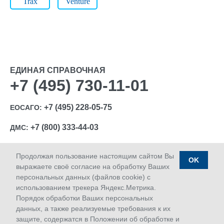
Trax
Venture
ЕДИНАЯ СПРАВОЧНАЯ
+7 (495) 730-11-01
+7 (495) 228-05-75
ЕОСАГО:
+7 (800) 333-44-03
ДМС:
Продолжая пользование настоящим сайтом Вы
OK
выражаете своё согласие на обработку Ваших
персональных данных (файлов cookie) с
Ⓒ 1992-2026 АО «МАКС»
использованием трекера Яндекс.Метрика.
Лицензии Банка России: ОС № 1427-03, ОС № 1427-04,
Порядок обработки Ваших персональных
ОС № 1427-05, СЛ № 1427, СИ № 1427, ПС № 1427 от
данных, а также реализуемые требования к их
18.06.2018 г.; ОС № 1427-02 от 28.11.2019 г.
защите, содержатся в Положении об обработке и