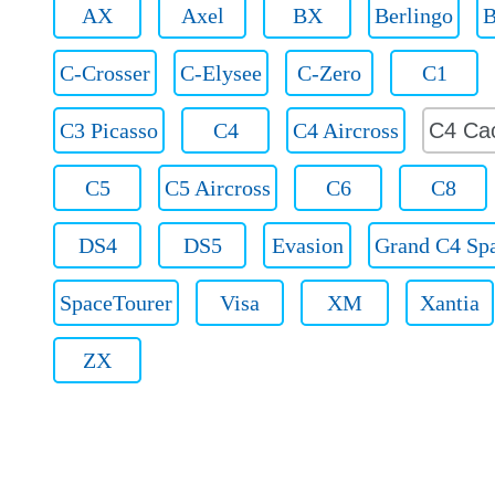
AX
Axel
BX
Berlingo
B
C-Crosser
C-Elysee
C-Zero
C1
C3 Picasso
C4
C4 Aircross
C4 Ca
C5
C5 Aircross
C6
C8
DS4
DS5
Evasion
Grand C4 Sp
SpaceTourer
Visa
XM
Xantia
ZX