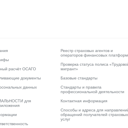
ания
Реестр страховых агентов и
операторов финансовых платформ
рифы
Проверка статуса полиса «Трудово
ьный расчёт ОСАГО
мигрант»
вливающие документы
Базовые стандарты
рсональных данных
Стандарты и правила
профессиональной деятельности
АЛЬНОСТИ для
Контактная информация
риложения
Способы и адреса для направлени
формации
обращений получателей страховых
услуг
тветственность