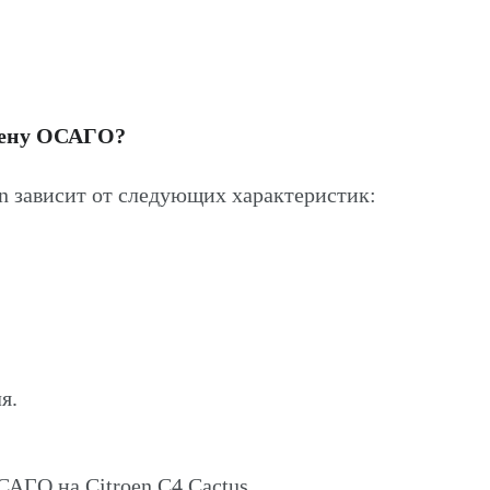
цену ОСАГО?
n зависит от следующих характеристик:
я.
САГО на Citroen C4 Cactus