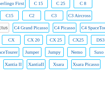
erlingo First
C 15
C 25
C 8
C15
C2
C3
C3 Aircross
ctus
C4 Grand Picasso
C4 Picasso
C4 SpaceTo
CX
CX 20
CX 25
CX25
DS3
aceTourer
Jumper
Jumpy
Nemo
Saxo
Xantia II
XantiaII
Xsara
Xsara Picasso