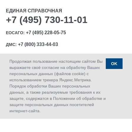
ЕДИНАЯ СПРАВОЧНАЯ
+7 (495) 730-11-01
+7 (495) 228-05-75
ЕОСАГО:
+7 (800) 333-44-03
ДМС:
Продолжая пользование настоящим сайтом Вы
OK
выражаете своё согласие на обработку Ваших
персональных данных (файлов cookie) с
Ⓒ 1992-2026 АО «МАКС»
использованием трекера Яндекс.Метрика.
Лицензии Банка России: ОС № 1427-03, ОС № 1427-04,
Порядок обработки Ваших персональных
ОС № 1427-05, СЛ № 1427, СИ № 1427, ПС № 1427 от
данных, а также реализуемые требования к их
18.06.2018 г.; ОС № 1427-02 от 28.11.2019 г.
защите, содержатся в Положении об обработке и
Дата последнего изменения сайта 09.08.2026 03:20
защите персональных данных посетителей
интернет-сайта.
Сервисы
Сервисы