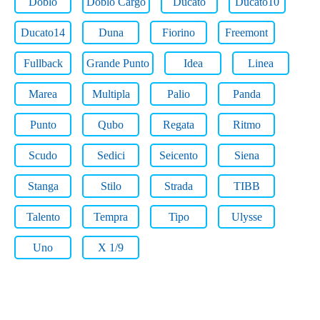
Doblo
Doblo Cargo
Ducato
Ducato10
Ducato14
Duna
Fiorino
Freemont
Fullback
Grande Punto
Idea
Linea
Marea
Multipla
Palio
Panda
Punto
Qubo
Regata
Ritmo
Scudo
Sedici
Seicento
Siena
Stanga
Stilo
Strada
TIBB
Talento
Tempra
Tipo
Ulysse
Uno
X 1/9