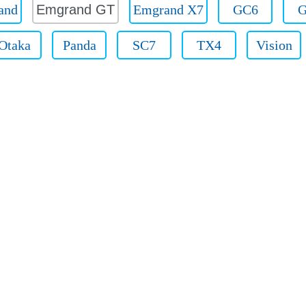
and
Emgrand GT
Emgrand X7
GC6
G
Otaka
Panda
SC7
TX4
Vision