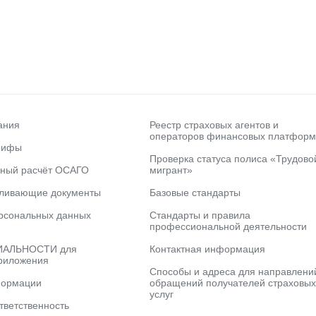
ания
Реестр страховых агентов и
операторов финансовых платформ
рифы
Проверка статуса полиса «Трудово
ьный расчёт ОСАГО
мигрант»
вливающие документы
Базовые стандарты
рсональных данных
Стандарты и правила
профессиональной деятельности
АЛЬНОСТИ для
Контактная информация
риложения
Способы и адреса для направлени
формации
обращений получателей страховых
услуг
тветственность