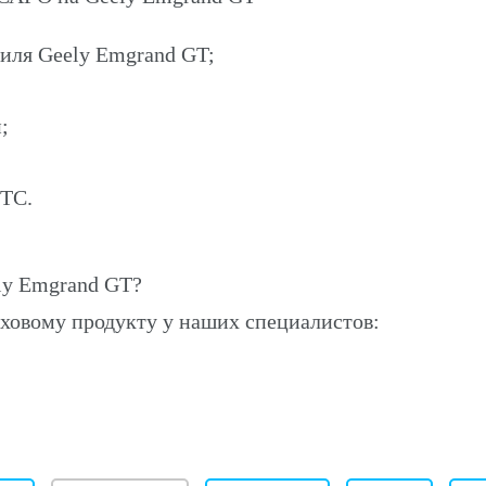
биля Geely Emgrand GT;
;
ПТС.
ly Emgrand GT?
ховому продукту у наших специалистов: