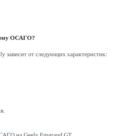
цену ОСАГО?
y зависит от следующих характеристик:
я.
ОСАГО на Geely Emgrand GT