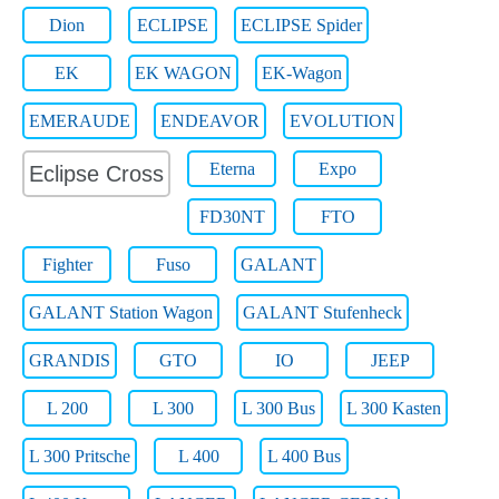
Dion
ECLIPSE
ECLIPSE Spider
EK
EK WAGON
EK-Wagon
EMERAUDE
ENDEAVOR
EVOLUTION
Eterna
Expo
Eclipse Cross
FD30NT
FTO
Fighter
Fuso
GALANT
GALANT Station Wagon
GALANT Stufenheck
GRANDIS
GTO
IO
JEEP
L 200
L 300
L 300 Bus
L 300 Kasten
L 300 Pritsche
L 400
L 400 Bus