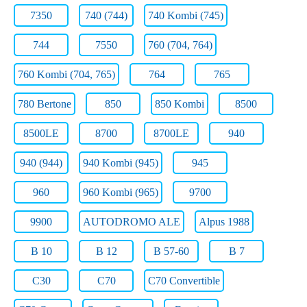
7350
740 (744)
740 Kombi (745)
744
7550
760 (704, 764)
760 Kombi (704, 765)
764
765
780 Bertone
850
850 Kombi
8500
8500LE
8700
8700LE
940
940 (944)
940 Kombi (945)
945
960
960 Kombi (965)
9700
9900
AUTODROMO ALE
Alpus 1988
B 10
B 12
B 57-60
B 7
C30
C70
C70 Convertible