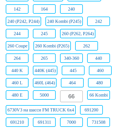
142
164
240
240 (P242, P244)
240 Kombi (P245)
242
244
245
260 (P262, P264)
260 Coupe
260 Kombi (P265)
262
264
265
340-360
440
440 K
440K (445)
445
460
460 L
460L (464)
464
480
480 E
5000
66 Kombi
66
6730V3 на шасси FM TRUCK 6x4
691200
691210
691311
7000
731508