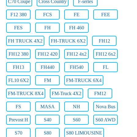
C70 Coupe
Cross Country
F-series
F12 380
FCS
FE
FEE
FES
FH
FH 460
FH TRUCK 4X2
FH-TRUCK 6X2
FH12
FH12 380
FH12 420
FH12 4x2
FH12 6x2
FH13
FH440
FH540
FL
FL10 6X2
FM
FM-TRUCK 6X4
FM-TRUCK 8X4
FM-Truck 4X2
FM12
FS
MASA
NH
Nova Bus
Prevost H
S40
S60
S60 AWD
S70
S80
S80 LIMOUSINE