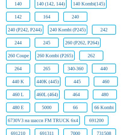
140
140 (142, 144)
140 Kombi(145)
142
164
240
240 (P242, P244)
240 Kombi (P245)
242
244
245
260 (P262, P264)
260 Coupe
260 Kombi (P265)
262
264
265
340-360
440
440 K
440K (445)
445
460
460 L
460L (464)
464
480
480 E
5000
66
66 Kombi
6730V3 на шасси FM TRUCK 6x4
691200
691210
691311
7000
731508