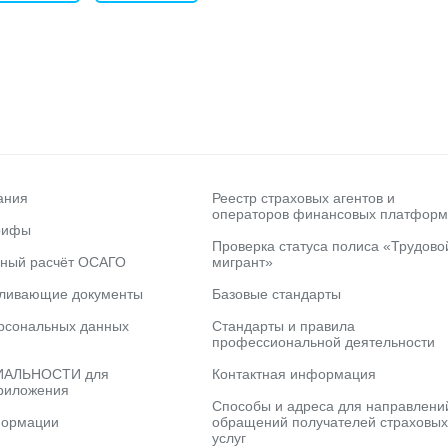
ания
Реестр страховых агентов и
операторов финансовых платформ
рифы
Проверка статуса полиса «Трудово
ьный расчёт ОСАГО
мигрант»
вливающие документы
Базовые стандарты
рсональных данных
Стандарты и правила
профессиональной деятельности
АЛЬНОСТИ для
Контактная информация
риложения
Способы и адреса для направлени
формации
обращений получателей страховых
услуг