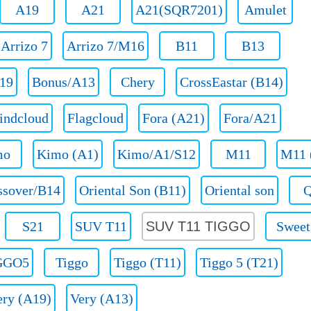
A19
A21
A21(SQR7201)
Amulet
Arrizo 7
Arrizo 7/M16
B11
B13
19
Bonus/A13
Chery
CrossEastar (B14)
indcloud
Flagcloud
Fora (A21)
Fora/A21
mo
Kimo (A1)
Kimo/A1/S12
M11
M11 
ssover/B14
Oriental Son (B11)
Oriental son
S21
SUV T11
SUV T11 TIGGO
Sweet
GGO5
Tiggo
Tiggo (T11)
Tiggo 5 (T21)
ery (A19)
Very (А13)