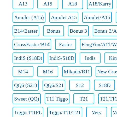
A13
A15
A18
A18/Karry
Amulet (A15)
Amulet A15
Amulet/A15
B14/Easter
Bonus
Bonus 3
Bonus 3/A
CrossEaster/B14
Easter
FengYun/A11/W
IndiS (S18D)
IndiS/S18D
Indis
Ki
M14
M16
Mikado/B11
New Cro
QQ6 (S21)
QQ6/S21
S12
S18D
Sweet (QQ)
T11 Tiggo
T21
T21.TI
Tiggo T11FL
Tiggo/T11/T21
Very
V