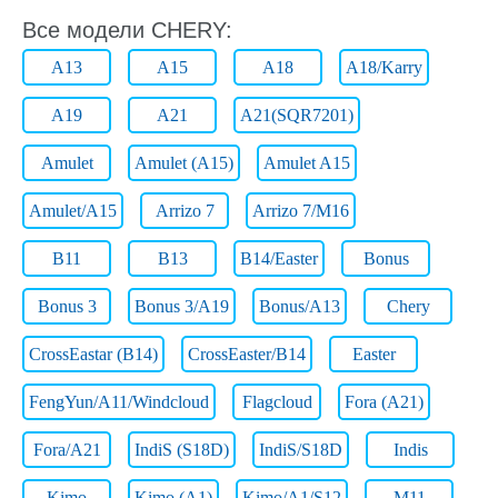
Все модели CHERY:
A13
A15
A18
A18/Karry
A19
A21
A21(SQR7201)
Amulet
Amulet (A15)
Amulet A15
Amulet/A15
Arrizo 7
Arrizo 7/M16
B11
B13
B14/Easter
Bonus
Bonus 3
Bonus 3/A19
Bonus/A13
Chery
CrossEastar (B14)
CrossEaster/B14
Easter
FengYun/A11/Windcloud
Flagcloud
Fora (A21)
Fora/A21
IndiS (S18D)
IndiS/S18D
Indis
Kimo
Kimo (A1)
Kimo/A1/S12
M11