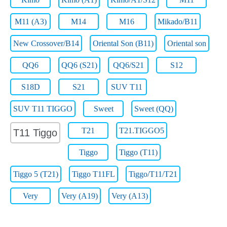
M11 (A3)
M14
M16
Mikado/B11
New Crossover/B14
Oriental Son (B11)
Oriental son
QQ6
QQ6 (S21)
QQ6/S21
S12
S18D
S21
SUV T11
SUV T11 TIGGO
Sweet
Sweet (QQ)
T21
T21.TIGGO5
T11 Tiggo
Tiggo
Tiggo (T11)
Tiggo 5 (T21)
Tiggo T11FL
Tiggo/T11/T21
Very
Very (A19)
Very (А13)