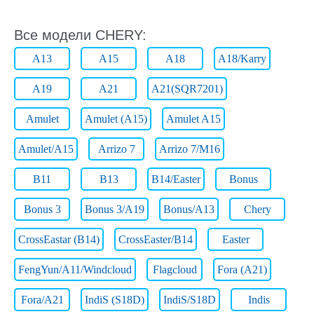
Все модели CHERY:
A13
A15
A18
A18/Karry
A19
A21
A21(SQR7201)
Amulet
Amulet (A15)
Amulet A15
Amulet/A15
Arrizo 7
Arrizo 7/M16
B11
B13
B14/Easter
Bonus
Bonus 3
Bonus 3/A19
Bonus/A13
Chery
CrossEastar (B14)
CrossEaster/B14
Easter
FengYun/A11/Windcloud
Flagcloud
Fora (A21)
Fora/A21
IndiS (S18D)
IndiS/S18D
Indis