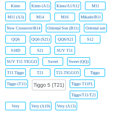
Kimo
Kimo (A1)
Kimo/A1/S12
M11
M11 (A3)
M14
M16
Mikado/B11
New Crossover/B14
Oriental Son (B11)
Oriental son
QQ6
QQ6 (S21)
QQ6/S21
S12
S18D
S21
SUV T11
SUV T11 TIGGO
Sweet
Sweet (QQ)
T11 Tiggo
T21
T21.TIGGO5
Tiggo
Tiggo (T11)
Tiggo T11FL
Tiggo 5 (T21)
Tiggo/T11/T21
Very
Very (A19)
Very (А13)