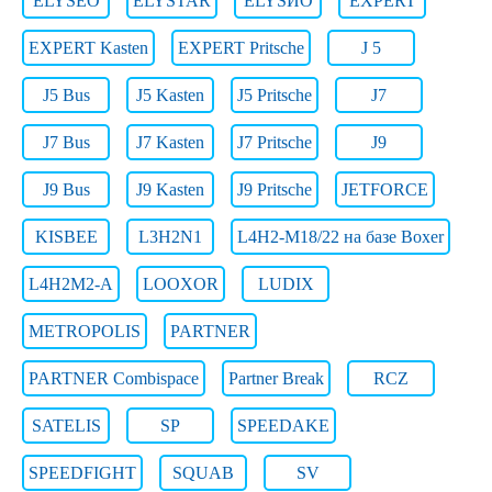
ELYSEO
ELYSTAR
ELYSЙO
EXPERT
EXPERT Kasten
EXPERT Pritsche
J 5
J5 Bus
J5 Kasten
J5 Pritsche
J7
J7 Bus
J7 Kasten
J7 Pritsche
J9
J9 Bus
J9 Kasten
J9 Pritsche
JETFORCE
KISBEE
L3H2N1
L4H2-M18/22 на базе Boxer
L4H2M2-A
LOOXOR
LUDIX
METROPOLIS
PARTNER
PARTNER Combispace
Partner Break
RCZ
SATELIS
SP
SPEEDAKE
SPEEDFIGHT
SQUAB
SV