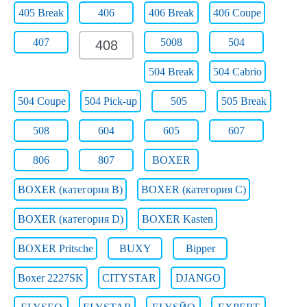
405 Break
406
406 Break
406 Coupe
407
5008
504
408
504 Break
504 Cabrio
504 Coupe
504 Pick-up
505
505 Break
508
604
605
607
806
807
BOXER
BOXER (категория B)
BOXER (категория C)
BOXER (категория D)
BOXER Kasten
BOXER Pritsche
BUXY
Bipper
Boxer 2227SK
CITYSTAR
DJANGO