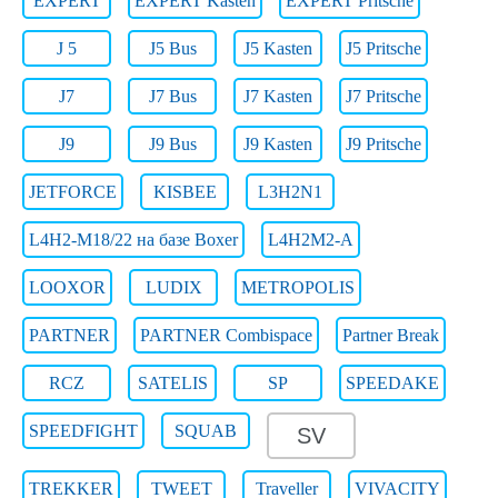
EXPERT
EXPERT Kasten
EXPERT Pritsche
J 5
J5 Bus
J5 Kasten
J5 Pritsche
J7
J7 Bus
J7 Kasten
J7 Pritsche
J9
J9 Bus
J9 Kasten
J9 Pritsche
JETFORCE
KISBEE
L3H2N1
L4H2-M18/22 на базе Boxer
L4H2M2-A
LOOXOR
LUDIX
METROPOLIS
PARTNER
PARTNER Combispace
Partner Break
RCZ
SATELIS
SP
SPEEDAKE
SPEEDFIGHT
SQUAB
SV
TREKKER
TWEET
Traveller
VIVACITY