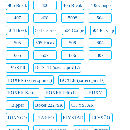
405 Break
406
406 Break
406 Coupe
407
408
5008
504
504 Break
504 Cabrio
504 Coupe
504 Pick-up
505
505 Break
508
604
605
607
806
807
BOXER
BOXER (категория B)
BOXER (категория C)
BOXER (категория D)
BOXER Kasten
BOXER Pritsche
BUXY
Bipper
Boxer 2227SK
CITYSTAR
DJANGO
ELYSEO
ELYSTAR
ELYSЙO