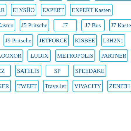
AR
ELYSЙO
EXPERT
EXPERT Kasten
Kasten
J5 Pritsche
J7
J7 Bus
J7 Kast
J9 Pritsche
JETFORCE
KISBEE
L3H2N1
LOOXOR
LUDIX
METROPOLIS
PARTNER
CZ
SATELIS
SP
SPEEDAKE
KER
TWEET
Traveller
VIVACITY
ZENITH