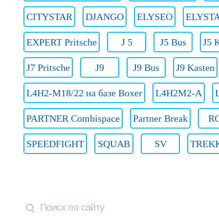
CITYSTAR
DJANGO
ELYSEO
ELYST
EXPERT Pritsche
J 5
J5 Bus
J5 
J7 Pritsche
J9
J9 Bus
J9 Kasten
L4H2-M18/22 на базе Boxer
L4H2M2-A
PARTNER Combispace
Partner Break
R
SPEEDFIGHT
SQUAB
SV
TREK