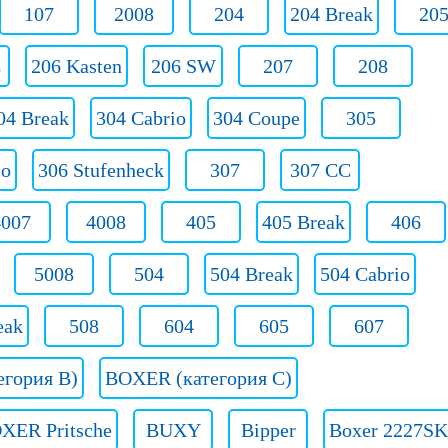
107
2008
204
204 Break
20
C
206 Kasten
206 SW
207
208
04 Break
304 Cabrio
304 Coupe
305
io
306 Stufenheck
307
307 CC
4007
4008
405
405 Break
406
5008
504
504 Break
504 Cabrio
eak
508
604
605
607
гория B)
BOXER (категория C)
XER Pritsche
BUXY
Bipper
Boxer 2227SK