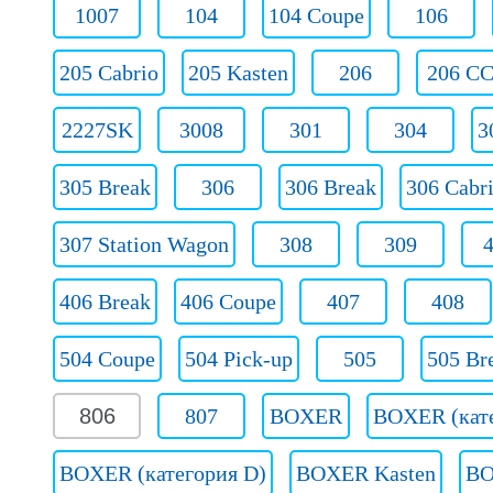
1007
104
104 Coupe
106
205 Cabrio
205 Kasten
206
206 C
2227SK
3008
301
304
3
305 Break
306
306 Break
306 Cabr
307 Station Wagon
308
309
406 Break
406 Coupe
407
408
504 Coupe
504 Pick-up
505
505 Br
806
807
BOXER
BOXER (кате
BOXER (категория D)
BOXER Kasten
BO