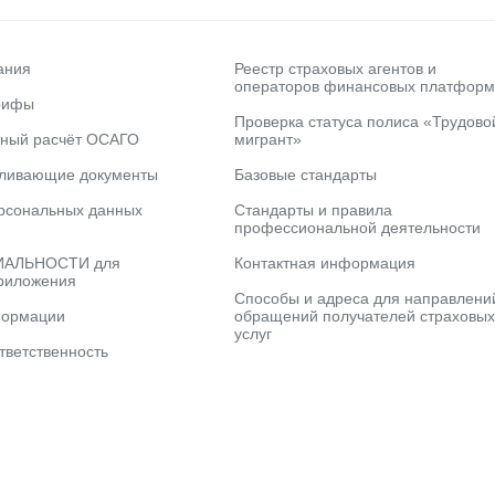
ания
Реестр страховых агентов и
операторов финансовых платформ
рифы
Проверка статуса полиса «Трудово
ьный расчёт ОСАГО
мигрант»
вливающие документы
Базовые стандарты
рсональных данных
Стандарты и правила
профессиональной деятельности
АЛЬНОСТИ для
Контактная информация
риложения
Способы и адреса для направлени
формации
обращений получателей страховых
услуг
тветственность