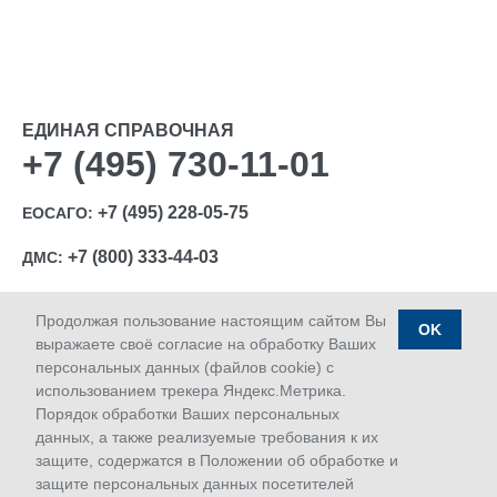
ЕДИНАЯ СПРАВОЧНАЯ
+7 (495) 730-11-01
+7 (495) 228-05-75
ЕОСАГО:
+7 (800) 333-44-03
ДМС:
Продолжая пользование настоящим сайтом Вы
OK
выражаете своё согласие на обработку Ваших
персональных данных (файлов cookie) с
Ⓒ 1992-2026 АО «МАКС»
использованием трекера Яндекс.Метрика.
Лицензии Банка России: ОС № 1427-03, ОС № 1427-04,
Порядок обработки Ваших персональных
ОС № 1427-05, СЛ № 1427, СИ № 1427, ПС № 1427 от
данных, а также реализуемые требования к их
18.06.2018 г.; ОС № 1427-02 от 28.11.2019 г.
защите, содержатся в Положении об обработке и
Дата последнего изменения сайта 08.08.2026 18:10
защите персональных данных посетителей