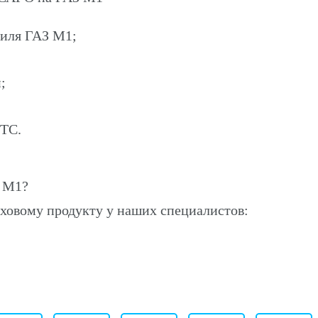
биля ГАЗ М1;
;
ПТС.
 М1?
ховому продукту у наших специалистов: