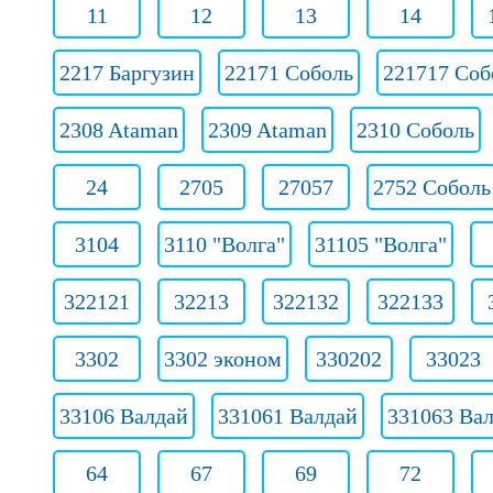
11
12
13
14
2217 Баргузин
22171 Соболь
221717 Соб
2308 Ataman
2309 Ataman
2310 Соболь
24
2705
27057
2752 Соболь
3104
3110 "Волга"
31105 "Волга"
322121
32213
322132
322133
3302
3302 эконом
330202
33023
33106 Валдай
331061 Валдай
331063 Ва
64
67
69
72