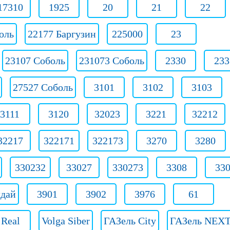
17310
1925
20
21
22
оль
22177 Баргузин
225000
23
23107 Соболь
231073 Соболь
2330
233
27527 Соболь
3101
3102
3103
3111
3120
32023
3221
32212
32217
322171
322173
3270
3280
330232
33027
330273
3308
33
лдай
3901
3902
3976
61
Real
Volga Siber
ГАЗель City
ГАЗель NEX