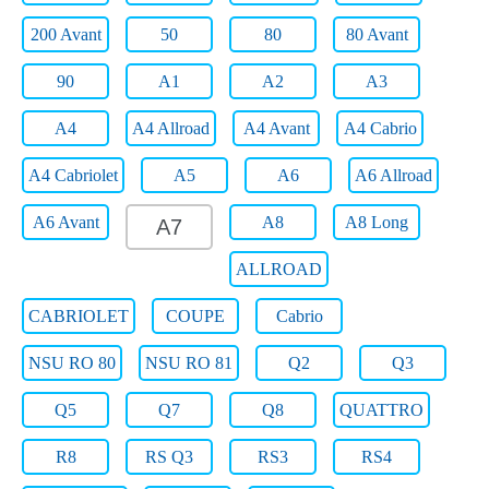
200 Avant
50
80
80 Avant
90
A1
A2
A3
A4
A4 Allroad
A4 Avant
A4 Cabrio
A4 Cabriolet
A5
A6
A6 Allroad
A6 Avant
A8
A8 Long
A7
ALLROAD
CABRIOLET
COUPE
Cabrio
NSU RO 80
NSU RO 81
Q2
Q3
Q5
Q7
Q8
QUATTRO
R8
RS Q3
RS3
RS4