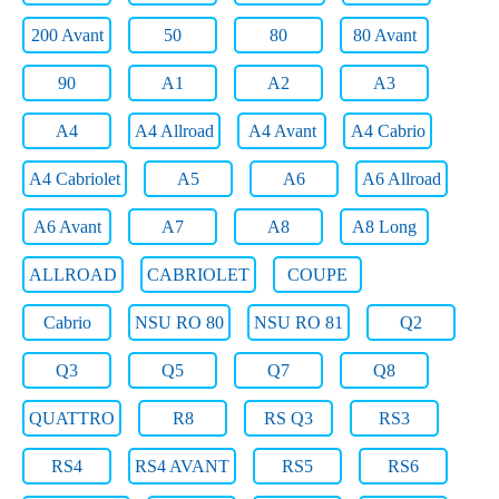
200 Avant
50
80
80 Avant
90
A1
A2
A3
A4
A4 Allroad
A4 Avant
A4 Cabrio
A4 Cabriolet
A5
A6
A6 Allroad
A6 Avant
A7
A8
A8 Long
ALLROAD
CABRIOLET
COUPE
Cabrio
NSU RO 80
NSU RO 81
Q2
Q3
Q5
Q7
Q8
QUATTRO
R8
RS Q3
RS3
RS4
RS4 AVANT
RS5
RS6