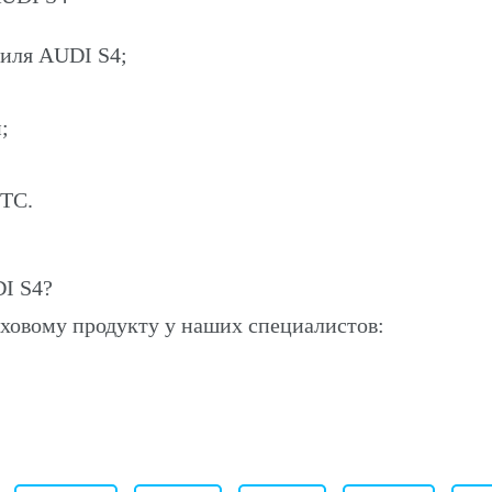
биля AUDI S4;
;
ПТС.
I S4?
ховому продукту у наших специалистов: