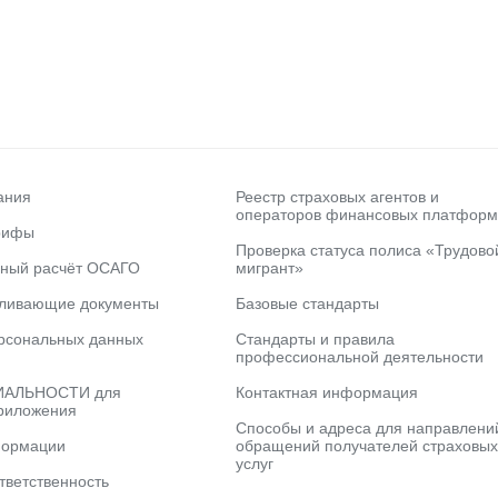
ания
Реестр страховых агентов и
операторов финансовых платформ
рифы
Проверка статуса полиса «Трудово
ьный расчёт ОСАГО
мигрант»
вливающие документы
Базовые стандарты
рсональных данных
Стандарты и правила
профессиональной деятельности
АЛЬНОСТИ для
Контактная информация
риложения
Способы и адреса для направлени
формации
обращений получателей страховых
услуг
тветственность