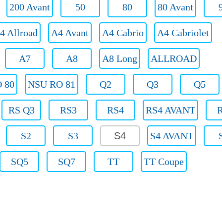
200 Avant
50
80
80 Avant
4 Allroad
A4 Avant
A4 Cabrio
A4 Cabriolet
A7
A8
A8 Long
ALLROAD
 80
NSU RO 81
Q2
Q3
Q5
RS Q3
RS3
RS4
RS4 AVANT
S2
S3
S4
S4 AVANT
SQ5
SQ7
TT
TT Coupe