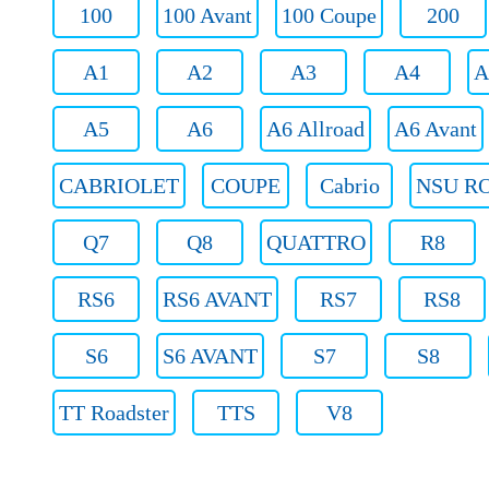
100
100 Avant
100 Coupe
200
A1
A2
A3
A4
A
A5
A6
A6 Allroad
A6 Avant
CABRIOLET
COUPE
Cabrio
NSU RO
Q7
Q8
QUATTRO
R8
RS6
RS6 AVANT
RS7
RS8
S6
S6 AVANT
S7
S8
TT Roadster
TTS
V8