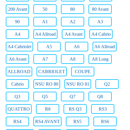
200 Avant
50
80
80 Avant
90
A1
A2
A3
A4
A4 Allroad
A4 Avant
A4 Cabrio
A4 Cabriolet
A5
A6
A6 Allroad
A6 Avant
A7
A8
A8 Long
ALLROAD
CABRIOLET
COUPE
Cabrio
NSU RO 80
NSU RO 81
Q2
Q3
Q5
Q7
Q8
QUATTRO
R8
RS Q3
RS3
RS4
RS4 AVANT
RS5
RS6