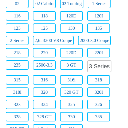
02
02 Cabrio
02 Touring
1 Series
116
118
120D
120I
123
125
130
135
2 Series
2,6- 3200 V8 Coupe
2000-3,0 Coupe
218
220
220D
220I
235
2500-3,3
3 GT
3 Series
315
316
316i
318
318I
320
320 GT
320I
323
324
325
326
328
328 GT
330
335