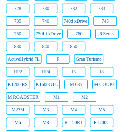
728
730
732
733
735
740
740d xDrive
745
750
750Li xDrive
760
8 Series
830
840
850
ActiveHybrid 7L
F
Gran Turismo
HP2
HP4
I3
I8
K1200 RS
K1600GTL
M 635
M COUPE
M ROADSTER
M1
M2
M235I
M3
M4
M5
M6
M8
R1150RT
R1200C