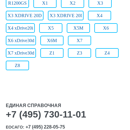
R1200GS
X1
X2
X3
X3 XDRIVE 20D
X3 XDRIVE 20I
X4
X4 xDrive20i
X5
X5M
X6
X6 xDrive30d
X6M
X7
X7 xDrive30d
Z1
Z3
Z4
Z8
ЕДИНАЯ СПРАВОЧНАЯ
+7 (495) 730-11-01
+7 (495) 228-05-75
ЕОСАГО: