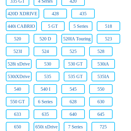
335 GT
4 Series
420
420D XDRIVE
428
435
440i CABRIO
5 GT
5 Series
518
520
520 D
520IA Touring
523
523I
524
525
528
528i xDrive
530
530 GT
530iA
530iXDrive
535
535 GT
535IA
540
540 I
545
550
550 GT
6 Series
628
630
633
635
640
645
650
650i xDrive
7 Series
725