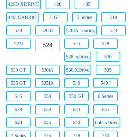
420D XDRIVE
428
435
440i CABRIO
5 GT
5 Series
518
520
520 D
520IA Touring
523
523I
525
528
524
528i xDrive
530
530 GT
530iA
530iXDrive
535
535 GT
535IA
540
540 I
545
550
550 GT
6 Series
628
630
633
635
640
645
650
650i xDrive
7 Series
725
728
730