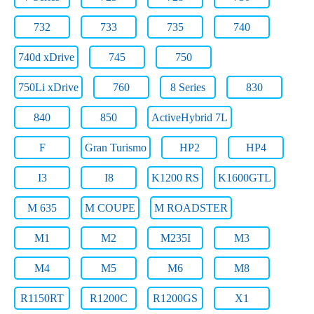
732
733
735
740
740d xDrive
745
750
750Li xDrive
760
8 Series
830
840
850
ActiveHybrid 7L
F
Gran Turismo
HP2
HP4
I3
I8
K1200 RS
K1600GTL
M 635
M COUPE
M ROADSTER
M1
M2
M235I
M3
M4
M5
M6
M8
R1150RT
R1200C
R1200GS
X1