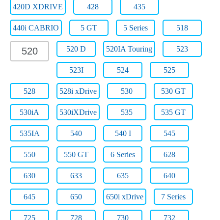
420D XDRIVE
428
435
440i CABRIO
5 GT
5 Series
518
520 D
520IA Touring
523
520
523I
524
525
528
528i xDrive
530
530 GT
530iA
530iXDrive
535
535 GT
535IA
540
540 I
545
550
550 GT
6 Series
628
630
633
635
640
645
650
650i xDrive
7 Series
725
728
730
732