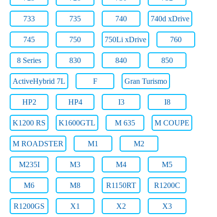
733
735
740
740d xDrive
745
750
750Li xDrive
760
8 Series
830
840
850
ActiveHybrid 7L
F
Gran Turismo
HP2
HP4
I3
I8
K1200 RS
K1600GTL
M 635
M COUPE
M ROADSTER
M1
M2
M235I
M3
M4
M5
M6
M8
R1150RT
R1200C
R1200GS
X1
X2
X3