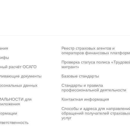
ания
Реестр страховых агентов и
операторов финансовых платформ
рифы
Проверка статуса полиса «Трудово
ьный расчёт ОСАГО
мигрант»
вливающие документы
Базовые стандарты
рсональных данных
Стандарты и правила
профессиональной деятельности
АЛЬНОСТИ для
Контактная информация
риложения
Способы и адреса для направлени
формации
обращений получателей страховых
услуг
тветственность