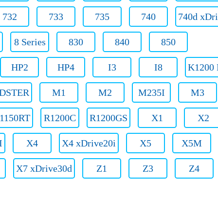
732
733
735
740
740d xDr
8 Series
830
840
850
HP2
HP4
I3
I8
K1200
DSTER
M1
M2
M235I
M3
1150RT
R1200C
R1200GS
X1
X2
I
X4
X4 xDrive20i
X5
X5M
X7 xDrive30d
Z1
Z3
Z4