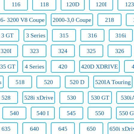
116
118
120D
120I
123
,6- 3200 V8 Coupe
2000-3,0 Coupe
218
3 GT
3 Series
315
316
316i
320I
323
324
325
326
35 GT
4 Series
420
420D XDRIVE
s
518
520
520 D
520IA Touring
528
528i xDrive
530
530 GT
530i
540
540 I
545
550
550 
635
640
645
650
650i xDri