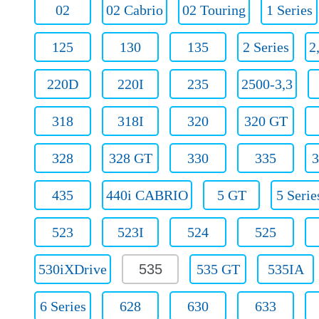
02
02 Cabrio
02 Touring
1 Series
125
130
135
2 Series
2
220D
220I
235
2500-3,3
318
318I
320
320 GT
328
328 GT
330
335
3
435
440i CABRIO
5 GT
5 Serie
523
523I
524
525
530iXDrive
535
535 GT
535IA
6 Series
628
630
633