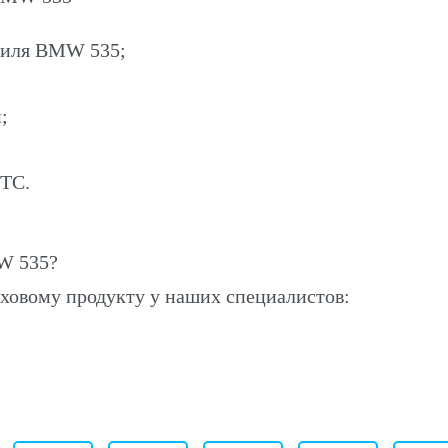
обиля BMW 535;
;
ПТС.
W 535?
ховому продукту у наших специалистов: