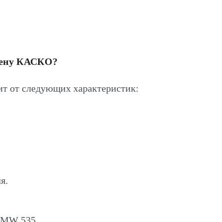
цену КАСКО?
т от следующих характеристик:
я.
 BMW 535