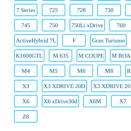
7 Series
725
728
730
745
750
750Li xDrive
760
ActiveHybrid 7L
F
Gran Turismo
K1600GTL
M 635
M COUPE
M ROA
M4
M5
M6
M8
R
X3
X3 XDRIVE 20D
X3 XDRIVE 20
X6
X6 xDrive30d
X6M
X7
Z8