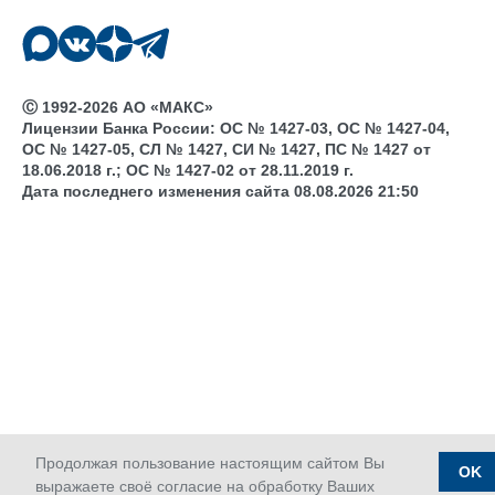
Ⓒ 1992-2026 АО «МАКС»
Лицензии Банка России: ОС № 1427-03, ОС № 1427-04,
ОС № 1427-05, СЛ № 1427, СИ № 1427, ПС № 1427 от
18.06.2018 г.; ОС № 1427-02 от 28.11.2019 г.
Дата последнего изменения сайта 08.08.2026 21:50
Продолжая пользование настоящим сайтом Вы
OK
выражаете своё согласие на обработку Ваших