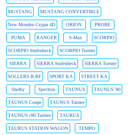
MUSTANG
MUSTANG CONVERTIBLE
New Mondeo Седан 4D
ORION
PROBE
PUMA
RANGER
S-Max
SCORPIO
SCORPIO Stufenheck
SCORPIO Turnier
SIERRA
SIERRA Stufenheck
SIERRA Turnier
SOLLERS B-BF
SPORT KA
STREET KA
Shelby
Spectron
TAUNUS
TAUNUS '80
TAUNUS Coupe
TAUNUS Turnier
TAUNUS г80 Turnier
TAURUS
TAURUS STATION WAGON
TEMPO