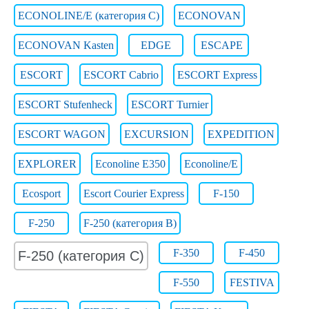
ECONOLINE/E (категория С)
ECONOVAN
ECONOVAN Kasten
EDGE
ESCAPE
ESCORT
ESCORT Cabrio
ESCORT Express
ESCORT Stufenheck
ESCORT Turnier
ESCORT WAGON
EXCURSION
EXPEDITION
EXPLORER
Econoline E350
Econoline/E
Ecosport
Escort Courier Express
F-150
F-250
F-250 (категория B)
F-350
F-450
F-250 (категория C)
F-550
FESTIVA