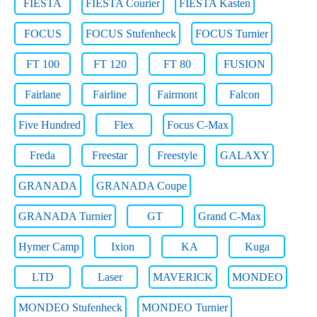
FIESTA
FIESTA Courier
FIESTA Kasten
FOCUS
FOCUS Stufenheck
FOCUS Turnier
FT 100
FT 120
FT 80
FUSION
Fairlane
Fairline
Fairmont
Falcon
Five Hundred
Flex
Focus C-Max
Freda
Freestar
Freestyle
GALAXY
GRANADA
GRANADA Coupe
GRANADA Turnier
GT
Grand C-Max
Hymer Camp
Ixion
KA
Kuga
LTD
Laser
MAVERICK
MONDEO
MONDEO Stufenheck
MONDEO Turnier