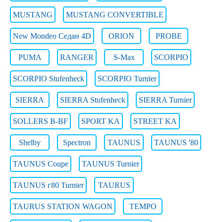
MUSTANG
MUSTANG CONVERTIBLE
New Mondeo Седан 4D
ORION
PROBE
PUMA
RANGER
S-Max
SCORPIO
SCORPIO Stufenheck
SCORPIO Turnier
SIERRA
SIERRA Stufenheck
SIERRA Turnier
SOLLERS B-BF
SPORT KA
STREET KA
Shelby
Spectron
TAUNUS
TAUNUS '80
TAUNUS Coupe
TAUNUS Turnier
TAUNUS г80 Turnier
TAURUS
TAURUS STATION WAGON
TEMPO