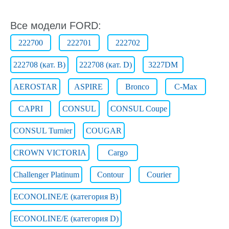
Все модели FORD:
222700
222701
222702
222708 (кат. B)
222708 (кат. D)
3227DM
AEROSTAR
ASPIRE
Bronco
C-Max
CAPRI
CONSUL
CONSUL Coupe
CONSUL Turnier
COUGAR
CROWN VICTORIA
Cargo
Challenger Platinum
Contour
Courier
ECONOLINE/E (категория B)
ECONOLINE/E (категория D)