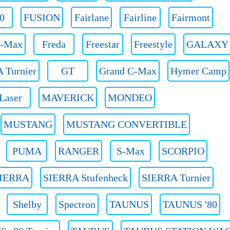
0
FUSION
Fairlane
Fairline
Fairmont
C-Max
Freda
Freestar
Freestyle
GALAXY
Turnier
GT
Grand C-Max
Hymer Camp
Laser
MAVERICK
MONDEO
MUSTANG
MUSTANG CONVERTIBLE
PUMA
RANGER
S-Max
SCORPIO
IERRA
SIERRA Stufenheck
SIERRA Turnier
Shelby
Spectron
TAUNUS
TAUNUS '80