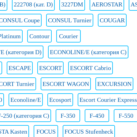
 B)
222708 (кат. D)
3227DM
AEROSTAR
A
CONSUL Coupe
CONSUL Turnier
COUGAR
Platinum
Contour
Courier
 (категория D)
ECONOLINE/E (категория С)
ESCAPE
ESCORT
ESCORT Cabrio
CORT Turnier
ESCORT WAGON
EXCURSION
0
Econoline/E
Ecosport
Escort Courier Express
F-250 (категория C)
F-350
F-450
F-550
STA Kasten
FOCUS
FOCUS Stufenheck