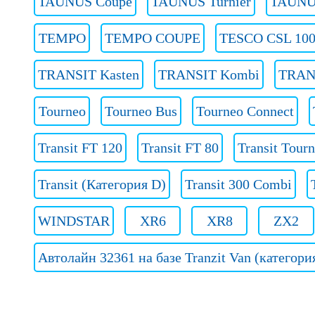
TAUNUS Coupe
TAUNUS Turnier
TAUNUS
TEMPO
TEMPO COUPE
TESCO CSL 100
TRANSIT Kasten
TRANSIT Kombi
TRANS
Tourneo
Tourneo Bus
Tourneo Connect
Transit FT 120
Transit FT 80
Transit Tour
Transit (Категория D)
Transit 300 Combi
WINDSTAR
XR6
XR8
ZX2
Автолайн 32361 на базе Tranzit Van (категори