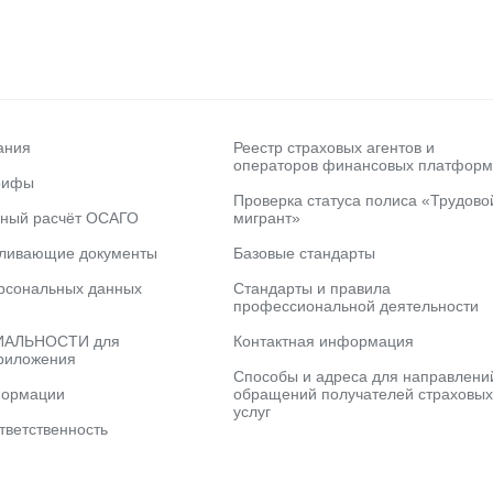
ания
Реестр страховых агентов и
операторов финансовых платформ
рифы
Проверка статуса полиса «Трудово
ьный расчёт ОСАГО
мигрант»
вливающие документы
Базовые стандарты
рсональных данных
Стандарты и правила
профессиональной деятельности
АЛЬНОСТИ для
Контактная информация
риложения
Способы и адреса для направлени
формации
обращений получателей страховых
услуг
тветственность