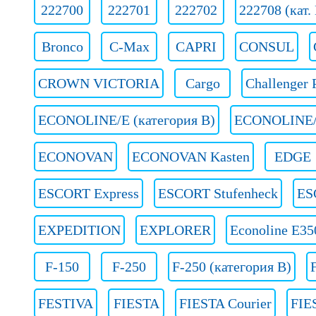
222700
222701
222702
222708 (кат.
Bronco
C-Max
CAPRI
CONSUL
CROWN VICTORIA
Cargo
Challenger 
ECONOLINE/E (категория B)
ECONOLINE/E
ECONOVAN
ECONOVAN Kasten
EDGE
ESCORT Express
ESCORT Stufenheck
ES
EXPEDITION
EXPLORER
Econoline E35
F-150
F-250
F-250 (категория B)
FESTIVA
FIESTA
FIESTA Courier
FIE