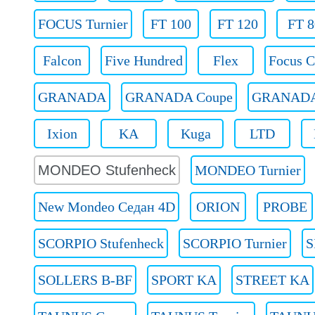
FOCUS Turnier
FT 100
FT 120
FT 8
Falcon
Five Hundred
Flex
Focus 
GRANADA
GRANADA Coupe
GRANADA 
Ixion
KA
Kuga
LTD
MONDEO Stufenheck
MONDEO Turnier
New Mondeo Седан 4D
ORION
PROBE
SCORPIO Stufenheck
SCORPIO Turnier
S
SOLLERS B-BF
SPORT KA
STREET KA