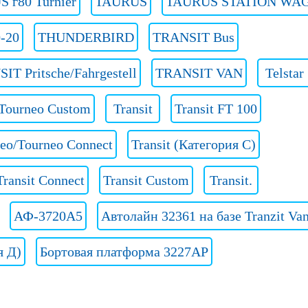
 г80 Turnier
TAURUS
TAURUS STATION WA
-20
THUNDERBIRD
TRANSIT Bus
IT Pritsche/Fahrgestell
TRANSIT VAN
Telstar
Tourneo Custom
Transit
Transit FT 100
neo/Tourneo Connect
Transit (Категория C)
Transit Connect
Transit Custom
Transit.
АФ-3720А5
Автолайн 32361 на базе Tranzit Va
я Д)
Бортовая платформа 3227AP