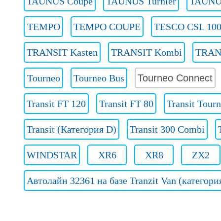
TAUNUS Coupe
TAUNUS Turnier
TAUNUS
TEMPO
TEMPO COUPE
TESCO CSL 100
TRANSIT Kasten
TRANSIT Kombi
TRANS
Tourneo
Tourneo Bus
Tourneo Connect
Transit FT 120
Transit FT 80
Transit Tour
Transit (Категория D)
Transit 300 Combi
WINDSTAR
XR6
XR8
ZX2
Автолайн 32361 на базе Tranzit Van (категори