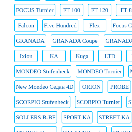
FOCUS Turnier
FT 100
FT 120
FT 8
Falcon
Five Hundred
Flex
Focus 
GRANADA
GRANADA Coupe
GRANADA 
Ixion
KA
Kuga
LTD
MONDEO Stufenheck
MONDEO Turnier
New Mondeo Седан 4D
ORION
PROBE
SCORPIO Stufenheck
SCORPIO Turnier
S
SOLLERS B-BF
SPORT KA
STREET KA