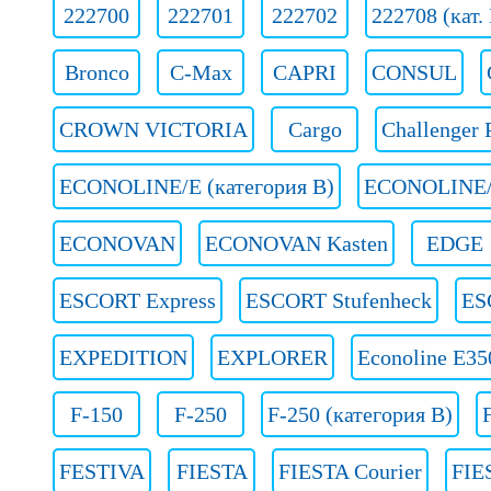
222700
222701
222702
222708 (кат.
Bronco
C-Max
CAPRI
CONSUL
CROWN VICTORIA
Cargo
Challenger 
ECONOLINE/E (категория B)
ECONOLINE/E
ECONOVAN
ECONOVAN Kasten
EDGE
ESCORT Express
ESCORT Stufenheck
ES
EXPEDITION
EXPLORER
Econoline E35
F-150
F-250
F-250 (категория B)
FESTIVA
FIESTA
FIESTA Courier
FIE