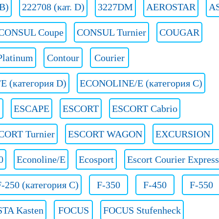
 B)
222708 (кат. D)
3227DM
AEROSTAR
A
CONSUL Coupe
CONSUL Turnier
COUGAR
Platinum
Contour
Courier
 (категория D)
ECONOLINE/E (категория С)
ESCAPE
ESCORT
ESCORT Cabrio
CORT Turnier
ESCORT WAGON
EXCURSION
0
Econoline/E
Ecosport
Escort Courier Express
F-250 (категория C)
F-350
F-450
F-550
STA Kasten
FOCUS
FOCUS Stufenheck