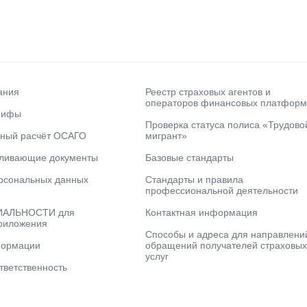
ания
Реестр страховых агентов и
операторов финансовых платформ
рифы
Проверка статуса полиса «Трудово
ьный расчёт ОСАГО
мигрант»
вливающие документы
Базовые стандарты
рсональных данных
Стандарты и правила
профессиональной деятельности
АЛЬНОСТИ для
Контактная информация
риложения
Способы и адреса для направлени
формации
обращений получателей страховых
услуг
тветственность