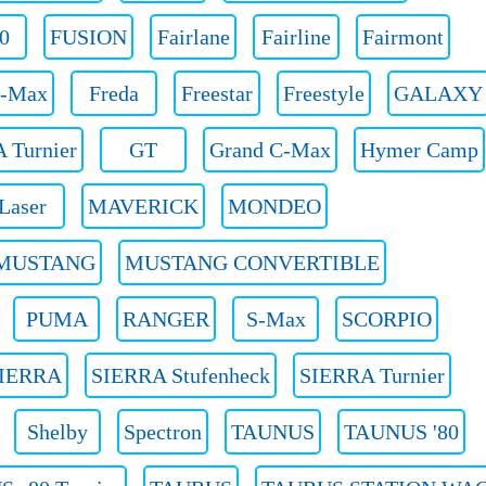
0
FUSION
Fairlane
Fairline
Fairmont
C-Max
Freda
Freestar
Freestyle
GALAXY
Turnier
GT
Grand C-Max
Hymer Camp
Laser
MAVERICK
MONDEO
MUSTANG
MUSTANG CONVERTIBLE
PUMA
RANGER
S-Max
SCORPIO
IERRA
SIERRA Stufenheck
SIERRA Turnier
Shelby
Spectron
TAUNUS
TAUNUS '80