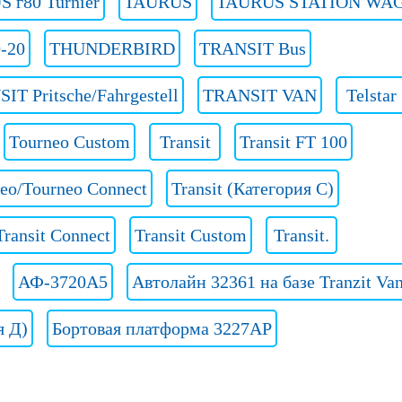
 г80 Turnier
TAURUS
TAURUS STATION WA
-20
THUNDERBIRD
TRANSIT Bus
IT Pritsche/Fahrgestell
TRANSIT VAN
Telstar
Tourneo Custom
Transit
Transit FT 100
neo/Tourneo Connect
Transit (Категория C)
Transit Connect
Transit Custom
Transit.
АФ-3720А5
Автолайн 32361 на базе Tranzit Va
я Д)
Бортовая платформа 3227AP