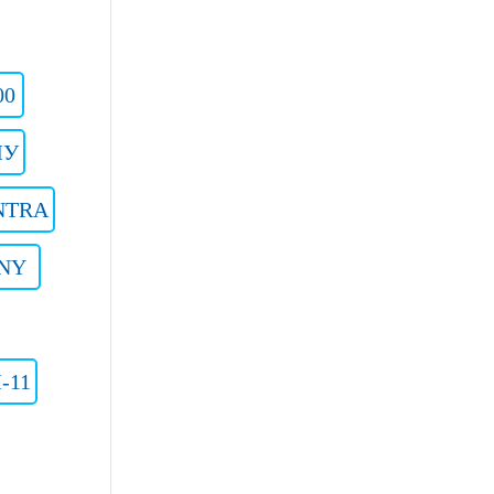
00
МУ
NTRA
NY
-11