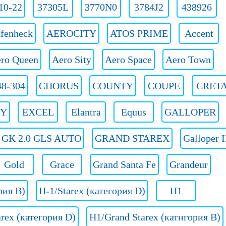
10-22
37305L
3770N0
3784J2
438926
fenheck
AEROCITY
ATOS PRIME
Accent
ro Queen
Aero Sity
Aero Space
Aero Town
8-304
CHORUS
COUNTY
COUPE
CRET
TY
EXCEL
Elantra
Equus
GALLOPER
GK 2.0 GLS AUTO
GRAND STAREX
Galloper I
Gold
Grace
Grand Santa Fe
Grandeur
рия B)
H-1/Starex (категория D)
H1
rex (категория D)
H1/Grand Starex (катнгория B)