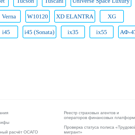
jet
Tucson
Tuscani
Universe Space Luxury
Verna
W10120
XD ELANTRA
XG
i45
i45 (Sonata)
ix35
ix55
АФ-4
ания
Реестр страховых агентов и
операторов финансовых платформ
рифы
Проверка статуса полиса «Трудово
ьный расчёт ОСАГО
мигрант»