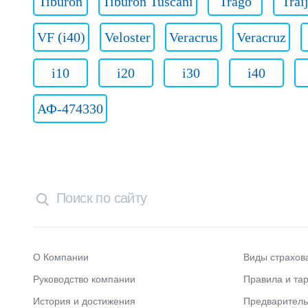
Tiburon
Tiburon Tuscani
Trago
Trai
VF (i40)
Veloster
Veracrus
Veracruz
i10
i20
i30
i40
АФ-474330
О Компании
Виды страхов
Руководство компании
Правила и та
История и достижения
Предварител