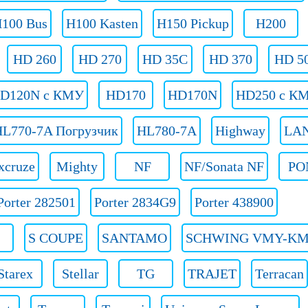
100 Bus
H100 Kasten
H150 Pickup
H200
HD 260
HD 270
HD 35C
HD 370
HD 5
D120N с КМУ
HD170
HD170N
HD250 c К
HL770-7A Погрузчик
HL780-7A
Highway
LA
xcruze
Mighty
NF
NF/Sonata NF
PO
Porter 282501
Porter 2834G9
Porter 438900
S COUPE
SANTAMO
SCHWING VMY-KM
Starex
Stellar
TG
TRAJET
Terracan