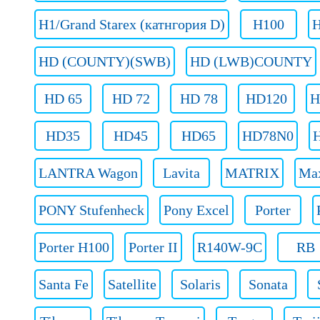
H1/Grand Starex (катнгория D)
H100
H
HD (COUNTY)(SWB)
HD (LWB)COUNTY
HD 65
HD 72
HD 78
HD120
H
HD35
HD45
HD65
HD78N0
LANTRA Wagon
Lavita
MATRIX
Ma
PONY Stufenheck
Pony Excel
Porter
Porter H100
Porter II
R140W-9C
RB
Santa Fe
Satellite
Solaris
Sonata