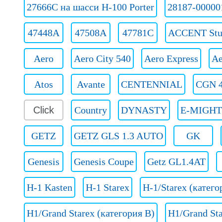
27666C на шасси H-100 Porter
28187-00000
47448A
47508A
47781C
ACCENT Stu
Aero
Aero City 540
Aero Express
Ae
Atos
Avante
CENTENNIAL
CGN 4
Click
Country
DYNASTY
E-MIGH
GETZ
GETZ GLS 1.3 AUTO
GK
Genesis
Genesis Coupe
Getz GL1.4AT
H-1 Kasten
H-1 Starex
H-1/Starex (катего
H1/Grand Starex (категория B)
H1/Grand Sta