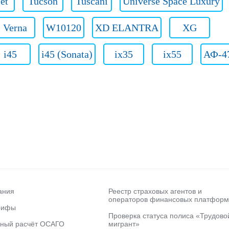
jet
Tucson
Tuscani
Universe Space Luxury
Verna
W10120
XD ELANTRA
XG
i45
i45 (Sonata)
ix35
ix55
АФ-4
ания
Реестр страховых агентов и
операторов финансовых платформ
рифы
Проверка статуса полиса «Трудово
ьный расчёт ОСАГО
мигрант»