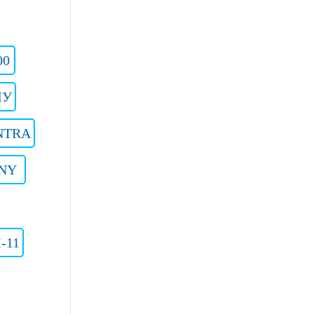
00
МУ
NTRA
NY
-11