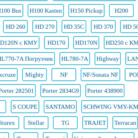
100 Bus
H100 Kasten
H150 Pickup
H200
HD 260
HD 270
HD 35C
HD 370
HD 5
D120N с КМУ
HD170
HD170N
HD250 c К
HL770-7A Погрузчик
HL780-7A
Highway
LA
xcruze
Mighty
NF
NF/Sonata NF
PO
Porter 282501
Porter 2834G9
Porter 438900
S COUPE
SANTAMO
SCHWING VMY-KM
Starex
Stellar
TG
TRAJET
Terracan