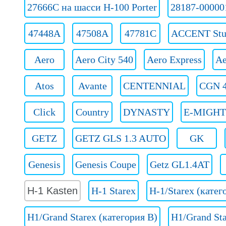
27666C на шасси H-100 Porter
28187-00000
47448A
47508A
47781C
ACCENT Stu
Aero
Aero City 540
Aero Express
Ae
Atos
Avante
CENTENNIAL
CGN 4
Click
Country
DYNASTY
E-MIGH
GETZ
GETZ GLS 1.3 AUTO
GK
Genesis
Genesis Coupe
Getz GL1.4AT
H-1 Kasten
H-1 Starex
H-1/Starex (катег
H1/Grand Starex (категория B)
H1/Grand Sta