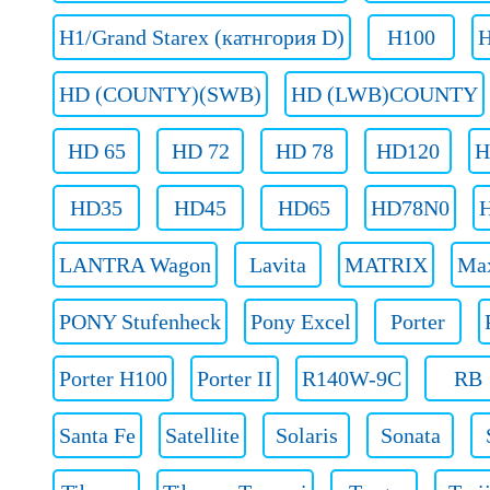
H1/Grand Starex (катнгория D)
H100
H
HD (COUNTY)(SWB)
HD (LWB)COUNTY
HD 65
HD 72
HD 78
HD120
H
HD35
HD45
HD65
HD78N0
LANTRA Wagon
Lavita
MATRIX
Ma
PONY Stufenheck
Pony Excel
Porter
Porter H100
Porter II
R140W-9C
RB
Santa Fe
Satellite
Solaris
Sonata