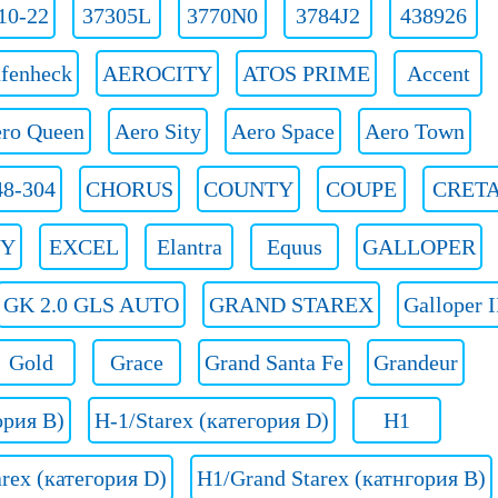
10-22
37305L
3770N0
3784J2
438926
fenheck
AEROCITY
ATOS PRIME
Accent
ro Queen
Aero Sity
Aero Space
Aero Town
8-304
CHORUS
COUNTY
COUPE
CRET
TY
EXCEL
Elantra
Equus
GALLOPER
GK 2.0 GLS AUTO
GRAND STAREX
Galloper I
Gold
Grace
Grand Santa Fe
Grandeur
ория B)
H-1/Starex (категория D)
H1
rex (категория D)
H1/Grand Starex (катнгория B)