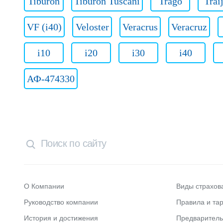
Tiburon
Tiburon Tuscani
Trago
Trai
VF (i40)
Veloster
Veracrus
Veracruz
i10
i20
i30
i40
АФ-474330
О Компании
Виды страхов
Руководство компании
Правила и та
История и достижения
Предварител