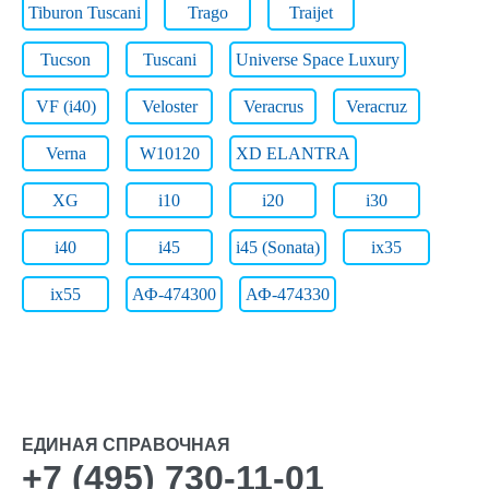
Tiburon Tuscani
Trago
Traijet
Tucson
Tuscani
Universe Space Luxury
VF (i40)
Veloster
Veracrus
Veracruz
Verna
W10120
XD ELANTRA
XG
i10
i20
i30
i40
i45
i45 (Sonata)
ix35
ix55
АФ-474300
АФ-474330
ЕДИНАЯ СПРАВОЧНАЯ
+7 (495) 730-11-01