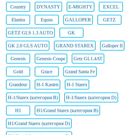
Country
DYNASTY
E-MIGHTY
EXCEL
Elantra
Equus
GALLOPER
GETZ
GETZ GLS 1.3 AUTO
GK
GK 2.0 GLS AUTO
GRAND STAREX
Galloper II
Genesis
Genesis Coupe
Getz GL1.4AT
Gold
Grace
Grand Santa Fe
Grandeur
H-1 Kasten
H-1 Starex
H-1/Starex (категория B)
H-1/Starex (категория D)
H1
H1/Grand Starex (категория B)
H1/Grand Starex (категория D)