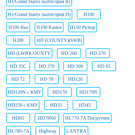
H1/Grand Starex (катнгория B)
H1/Grand Starex (катнгория D)
H100
H100 Bus
H100 Kasten
H150 Pickup
H200
HD (COUNTY)(SWB)
HD (LWB)COUNTY
HD 260
HD 270
HD 35C
HD 370
HD 500
HD 65
HD 72
HD 78
HD120
HD120N с КМУ
HD170
HD170N
HD250 c КМУ
HD35
HD45
HD65
HD78N0
HL770-7A Погрузчик
HL780-7A
Highway
LANTRA