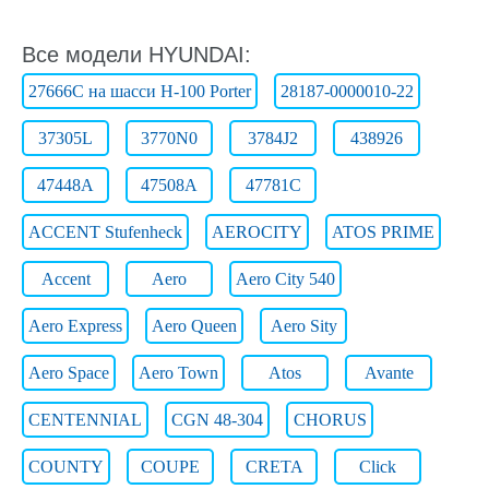
Все модели HYUNDAI:
27666C на шасси H-100 Porter
28187-0000010-22
37305L
3770N0
3784J2
438926
47448A
47508A
47781C
ACCENT Stufenheck
AEROCITY
ATOS PRIME
Accent
Aero
Aero City 540
Aero Express
Aero Queen
Aero Sity
Aero Space
Aero Town
Atos
Avante
CENTENNIAL
CGN 48-304
CHORUS
COUNTY
COUPE
CRETA
Click