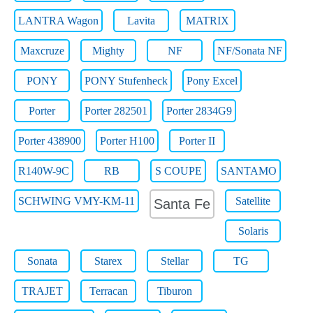
LANTRA Wagon
Lavita
MATRIX
Maxcruze
Mighty
NF
NF/Sonata NF
PONY
PONY Stufenheck
Pony Excel
Porter
Porter 282501
Porter 2834G9
Porter 438900
Porter H100
Porter II
R140W-9C
RB
S COUPE
SANTAMO
SCHWING VMY-KM-11
Satellite
Santa Fe
Solaris
Sonata
Starex
Stellar
TG
TRAJET
Terracan
Tiburon