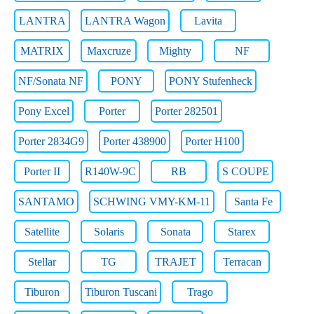
LANTRA
LANTRA Wagon
Lavita
MATRIX
Maxcruze
Mighty
NF
NF/Sonata NF
PONY
PONY Stufenheck
Pony Excel
Porter
Porter 282501
Porter 2834G9
Porter 438900
Porter H100
Porter II
R140W-9C
RB
S COUPE
SANTAMO
SCHWING VMY-KM-11
Santa Fe
Satellite
Solaris
Sonata
Starex
Stellar
TG
TRAJET
Terracan
Tiburon
Tiburon Tuscani
Trago