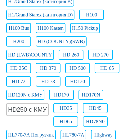
H1/Grand Starex (катнгория B)
H1/Grand Starex (катнгория D)
H100
H100 Bus
H100 Kasten
H150 Pickup
H200
HD (COUNTY)(SWB)
HD (LWB)COUNTY
HD 260
HD 270
HD 35C
HD 370
HD 500
HD 65
HD 72
HD 78
HD120
HD120N с КМУ
HD170
HD170N
HD35
HD45
HD250 c КМУ
HD65
HD78N0
HL770-7A Погрузчик
HL780-7A
Highway