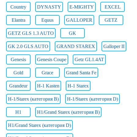
Country
DYNASTY
E-MIGHTY
EXCEL
Elantra
Equus
GALLOPER
GETZ
GETZ GLS 1.3 AUTO
GK
GK 2.0 GLS AUTO
GRAND STAREX
Galloper II
Genesis
Genesis Coupe
Getz GL1.4AT
Gold
Grace
Grand Santa Fe
Grandeur
H-1 Kasten
H-1 Starex
H-1/Starex (категория B)
H-1/Starex (категория D)
H1
H1/Grand Starex (категория B)
H1/Grand Starex (категория D)