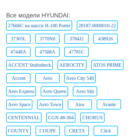
Все модели HYUNDAI:
27666C на шасси H-100 Porter
28187-0000010-22
37305L
3770N0
3784J2
438926
47448A
47508A
47781C
ACCENT Stufenheck
AEROCITY
ATOS PRIME
Accent
Aero
Aero City 540
Aero Express
Aero Queen
Aero Sity
Aero Space
Aero Town
Atos
Avante
CENTENNIAL
CGN 48-304
CHORUS
COUNTY
COUPE
CRETA
Click