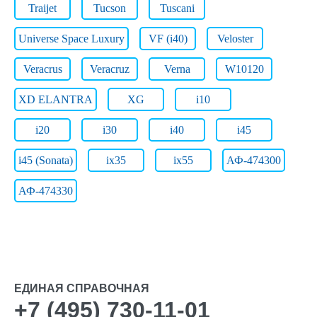
Traijet
Tucson
Tuscani
Universe Space Luxury
VF (i40)
Veloster
Veracrus
Veracruz
Verna
W10120
XD ELANTRA
XG
i10
i20
i30
i40
i45
i45 (Sonata)
ix35
ix55
АФ-474300
АФ-474330
ЕДИНАЯ СПРАВОЧНАЯ
+7 (495) 730-11-01