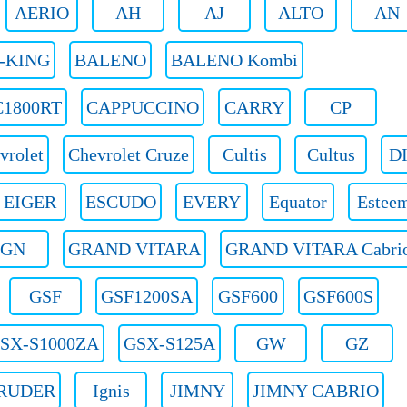
AERIO
AH
AJ
ALTO
AN
-KING
BALENO
BALENO Kombi
C1800RT
CAPPUCCINO
CARRY
CP
vrolet
Chevrolet Cruze
Cultis
Cultus
D
EIGER
ESCUDO
EVERY
Equator
Estee
GN
GRAND VITARA
GRAND VITARA Cabri
GSF
GSF1200SA
GSF600
GSF600S
SX-S1000ZA
GSX-S125A
GW
GZ
RUDER
Ignis
JIMNY
JIMNY CABRIO