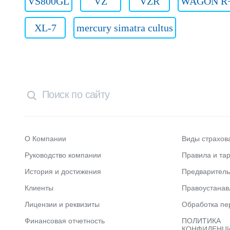
VS800GL
VZ
VZR
WAGON R
XL-7
mercury simatra cultus
О Компании
Виды страхов
Руководство компании
Правила и та
История и достижения
Предварител
Клиенты
Правоустана
Лицензии и реквизиты
Обработка пе
Финансовая отчетность
ПОЛИТИКА
КОНФИДЕНЦИ