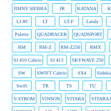
JIMNY SIERRA
JR
KATANA
K
LJ 80
LT
LT-F
Landy
Palette
QUADRACER
QUADSPORT
RM
RM-Z
RM-Z250
RMX
SJ 410 Cabrio
SJ 413
SKYWAVE 250
SW
SWIFT Cabrio
SX4
Sideki
Swift
TR
TS
TU
V-STROM
VINSON
VITARA
VITARA 