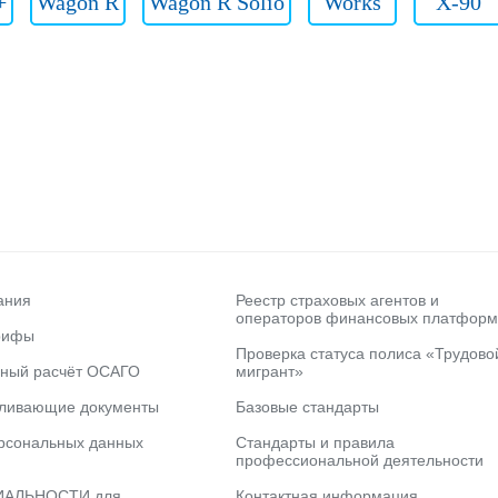
+
Wagon R
Wagon R Solio
Works
X-90
ания
Реестр страховых агентов и
операторов финансовых платформ
рифы
Проверка статуса полиса «Трудово
ьный расчёт ОСАГО
мигрант»
вливающие документы
Базовые стандарты
рсональных данных
Стандарты и правила
профессиональной деятельности
АЛЬНОСТИ для
Контактная информация