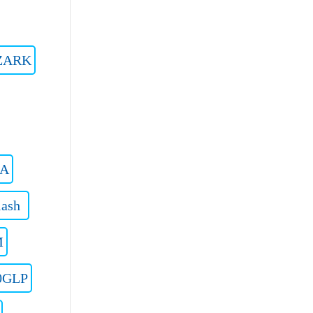
ZARK
SA
lash
M
0GLP