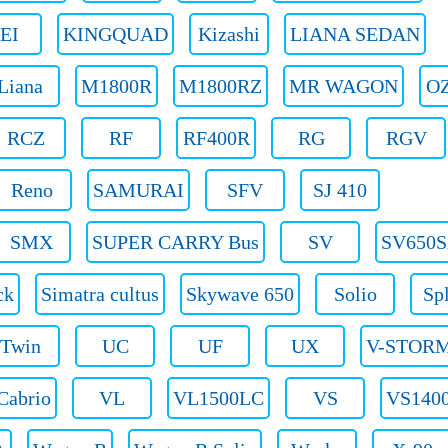
EI
KINGQUAD
Kizashi
LIANA SEDAN
Liana
M1800R
M1800RZ
MR WAGON
O
RCZ
RF
RF400R
RG
RGV
Reno
SAMURAI
SFV
SJ 410
SMX
SUPER CARRY Bus
SV
SV650
ck
Simatra cultus
Skywave 650
Solio
Sp
Twin
UC
UF
UX
V-STOR
Cabrio
VL
VL1500LC
VS
VS140