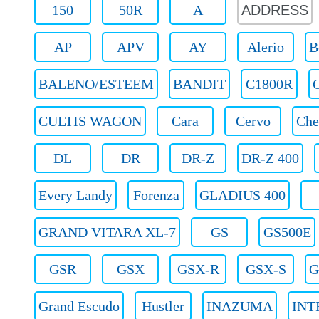
150
50R
A
ADDRESS
AP
APV
AY
Alerio
B
BALENO/ESTEEM
BANDIT
C1800R
CULTIS WAGON
Cara
Cervo
Che
DL
DR
DR-Z
DR-Z 400
Every Landy
Forenza
GLADIUS 400
GRAND VITARA XL-7
GS
GS500E
GSR
GSX
GSX-R
GSX-S
G
Grand Escudo
Hustler
INAZUMA
INT