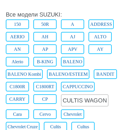
Все модели SUZUKI:
150
50R
A
ADDRESS
AERIO
AH
AJ
ALTO
AN
AP
APV
AY
Alerio
B-KING
BALENO
BALENO Kombi
BALENO/ESTEEM
BANDIT
C1800R
C1800RT
CAPPUCCINO
CARRY
CP
CULTIS WAGON
Cara
Cervo
Chevrolet
Chevrolet Cruze
Cultis
Cultus