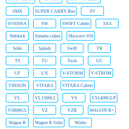
SMX
SUPER CARRY Bus
SV
SV650SA
SW
SWIFT Cabrio
SX4
Sidekick
Simatra cultus
Skywave 650
Solio
Splash
Swift
TR
TS
TU
Twin
UC
UF
UX
V-STORM
V-STROM
VINSON
VITARA
VITARA Cabrio
VL
VL1500LC
VS
VS1400GLP
VS800GL
VZ
VZR
WAGON R+
Wagon R
Wagon R Solio
Works