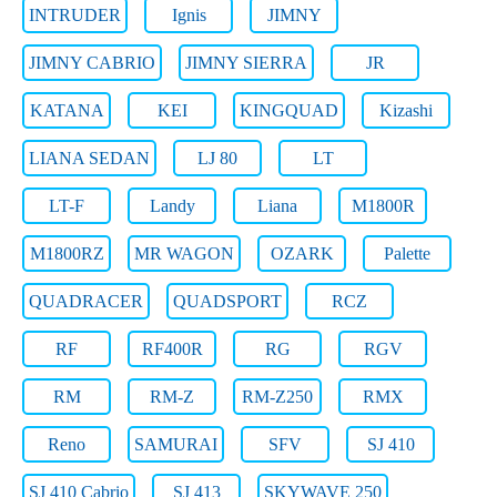
INTRUDER
Ignis
JIMNY
JIMNY CABRIO
JIMNY SIERRA
JR
KATANA
KEI
KINGQUAD
Kizashi
LIANA SEDAN
LJ 80
LT
LT-F
Landy
Liana
M1800R
M1800RZ
MR WAGON
OZARK
Palette
QUADRACER
QUADSPORT
RCZ
RF
RF400R
RG
RGV
RM
RM-Z
RM-Z250
RMX
Reno
SAMURAI
SFV
SJ 410
SJ 410 Cabrio
SJ 413
SKYWAVE 250