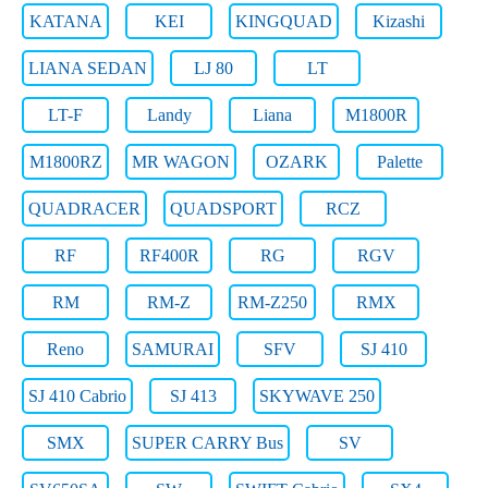
KATANA
KEI
KINGQUAD
Kizashi
LIANA SEDAN
LJ 80
LT
LT-F
Landy
Liana
M1800R
M1800RZ
MR WAGON
OZARK
Palette
QUADRACER
QUADSPORT
RCZ
RF
RF400R
RG
RGV
RM
RM-Z
RM-Z250
RMX
Reno
SAMURAI
SFV
SJ 410
SJ 410 Cabrio
SJ 413
SKYWAVE 250
SMX
SUPER CARRY Bus
SV