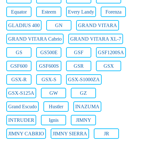
Equator
Esteem
Every Landy
Forenza
GLADIUS 400
GN
GRAND VITARA
GRAND VITARA Cabrio
GRAND VITARA XL-7
GS
GS500E
GSF
GSF1200SA
GSF600
GSF600S
GSR
GSX
GSX-R
GSX-S
GSX-S1000ZA
GSX-S125A
GW
GZ
Grand Escudo
Hustler
INAZUMA
INTRUDER
Ignis
JIMNY
JIMNY CABRIO
JIMNY SIERRA
JR