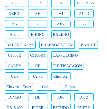
150
50R
A
ADDRESS
AERIO
AH
AJ
ALTO
AN
AP
APV
AY
Alerio
B-KING
BALENO
BALENO Kombi
BALENO/ESTEEM
BANDIT
C1800R
C1800RT
CAPPUCCINO
CARRY
CP
CULTIS WAGON
Cara
Cervo
Chevrolet
Chevrolet Cruze
Cultis
Cultus
DINGO
DL
DR
DR-Z
DR-Z 400
EIGER
ESCUDO
EVERY