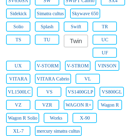
SV650SA
SW
SWIFT Cabrio
SX4
Sidekick
Simatra cultus
Skywave 650
Solio
Splash
Swift
TR
TS
TU
UC
Twin
UF
UX
V-STORM
V-STROM
VINSON
VITARA
VITARA Cabrio
VL
VL1500LC
VS
VS1400GLP
VS800GL
VZ
VZR
WAGON R+
Wagon R
Wagon R Solio
Works
X-90
XL-7
mercury simatra cultus