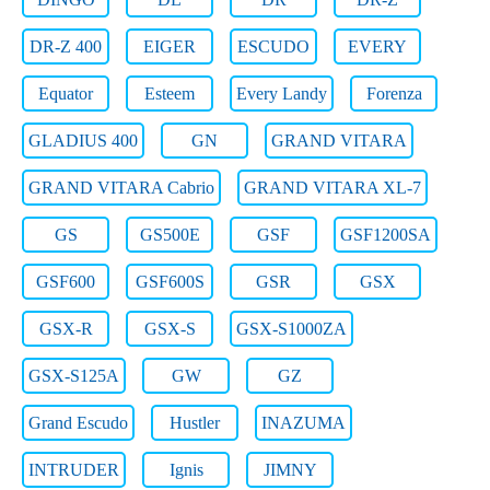
DR-Z 400
EIGER
ESCUDO
EVERY
Equator
Esteem
Every Landy
Forenza
GLADIUS 400
GN
GRAND VITARA
GRAND VITARA Cabrio
GRAND VITARA XL-7
GS
GS500E
GSF
GSF1200SA
GSF600
GSF600S
GSR
GSX
GSX-R
GSX-S
GSX-S1000ZA
GSX-S125A
GW
GZ
Grand Escudo
Hustler
INAZUMA
INTRUDER
Ignis
JIMNY