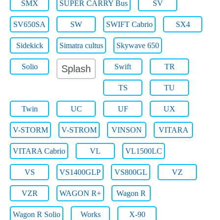
SMX
SUPER CARRY Bus
SV
SV650SA
SW
SWIFT Cabrio
SX4
Sidekick
Simatra cultus
Skywave 650
Solio
Swift
TR
Splash
TS
TU
Twin
UC
UF
UX
V-STORM
V-STROM
VINSON
VITARA
VITARA Cabrio
VL
VL1500LC
VS
VS1400GLP
VS800GL
VZ
VZR
WAGON R+
Wagon R
Wagon R Solio
Works
X-90