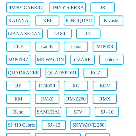
JIMNY CABRIO
JIMNY SIERRA
JR
KATANA
KEI
KINGQUAD
Kizashi
LIANA SEDAN
LJ 80
LT
LT-F
Landy
Liana
M1800R
M1800RZ
MR WAGON
OZARK
Palette
QUADRACER
QUADSPORT
RCZ
RF
RF400R
RG
RGV
RM
RM-Z
RM-Z250
RMX
Reno
SAMURAI
SFV
SJ 410
SJ 410 Cabrio
SJ 413
SKYWAVE 250