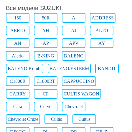
Все модели SUZUKI:
150
50R
A
ADDRESS
AERIO
AH
AJ
ALTO
AN
AP
APV
AY
Alerio
B-KING
BALENO
BALENO Kombi
BALENO/ESTEEM
BANDIT
C1800R
C1800RT
CAPPUCCINO
CARRY
CP
CULTIS WAGON
Cara
Cervo
Chevrolet
Chevrolet Cruze
Cultis
Cultus
DINGO
DL
DR
DR-Z