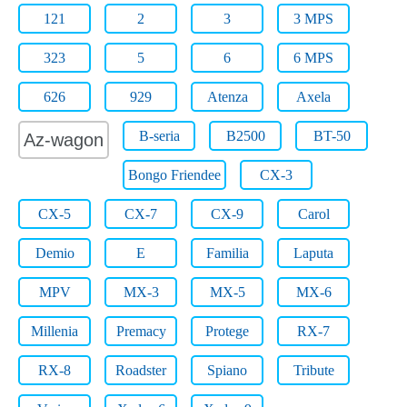
121
2
3
3 MPS
323
5
6
6 MPS
626
929
Atenza
Axela
B-seria
B2500
BT-50
Az-wagon
Bongo Friendee
CX-3
CX-5
CX-7
CX-9
Carol
Demio
E
Familia
Laputa
MPV
MX-3
MX-5
MX-6
Millenia
Premacy
Protege
RX-7
RX-8
Roadster
Spiano
Tribute