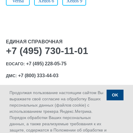
Verisa
Xedos 6
Xedos 9
ЕДИНАЯ СПРАВОЧНАЯ
+7 (495) 730-11-01
+7 (495) 228-05-75
ЕОСАГО:
+7 (800) 333-44-03
ДМС:
Продолжая пользование настоящим сайтом Вы
OK
выражаете своё согласие на обработку Ваших
персональных данных (файлов cookie) с
Ⓒ 1992-2026 АО «МАКС»
использованием трекера Яндекс.Метрика.
Лицензии Банка России: ОС № 1427-03, ОС № 1427-04,
Порядок обработки Ваших персональных
ОС № 1427-05, СЛ № 1427, СИ № 1427, ПС № 1427 от
данных, а также реализуемые требования к их
18.06.2018 г.; ОС № 1427-02 от 28.11.2019 г.
защите, содержатся в Положении об обработке и