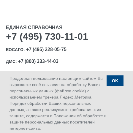
ЕДИНАЯ СПРАВОЧНАЯ
+7 (495) 730-11-01
+7 (495) 228-05-75
ЕОСАГО:
+7 (800) 333-44-03
ДМС:
Продолжая пользование настоящим сайтом Вы
OK
выражаете своё согласие на обработку Ваших
персональных данных (файлов cookie) с
Ⓒ 1992-2026 АО «МАКС»
использованием трекера Яндекс.Метрика.
Лицензии Банка России: ОС № 1427-03, ОС № 1427-04,
Порядок обработки Ваших персональных
ОС № 1427-05, СЛ № 1427, СИ № 1427, ПС № 1427 от
данных, а также реализуемые требования к их
18.06.2018 г.; ОС № 1427-02 от 28.11.2019 г.
защите, содержатся в Положении об обработке и
Дата последнего изменения сайта 08.08.2026 10:23
защите персональных данных посетителей
интернет-сайта.
Сервисы