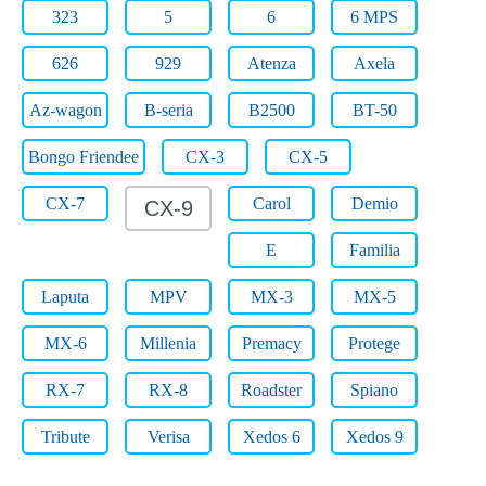
323
5
6
6 MPS
626
929
Atenza
Axela
Az-wagon
B-seria
B2500
BT-50
Bongo Friendee
CX-3
CX-5
CX-7
Carol
Demio
CX-9
E
Familia
Laputa
MPV
MX-3
MX-5
MX-6
Millenia
Premacy
Protege
RX-7
RX-8
Roadster
Spiano
Tribute
Verisa
Xedos 6
Xedos 9