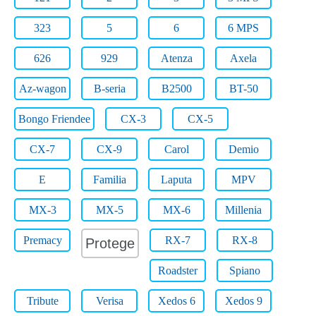
323
5
6
6 MPS
626
929
Atenza
Axela
Az-wagon
B-seria
B2500
BT-50
Bongo Friendee
CX-3
CX-5
CX-7
CX-9
Carol
Demio
E
Familia
Laputa
MPV
MX-3
MX-5
MX-6
Millenia
Premacy
RX-7
RX-8
Protege
Roadster
Spiano
Tribute
Verisa
Xedos 6
Xedos 9