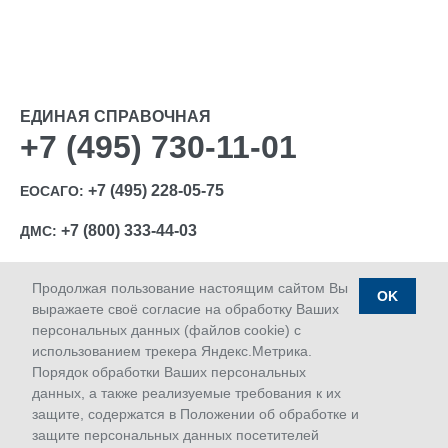
ЕДИНАЯ СПРАВОЧНАЯ
+7 (495) 730-11-01
+7 (495) 228-05-75
ЕОСАГО:
+7 (800) 333-44-03
ДМС:
Продолжая пользование настоящим сайтом Вы
OK
выражаете своё согласие на обработку Ваших
персональных данных (файлов cookie) с
Ⓒ 1992-2026 АО «МАКС»
использованием трекера Яндекс.Метрика.
Лицензии Банка России: ОС № 1427-03, ОС № 1427-04,
Порядок обработки Ваших персональных
ОС № 1427-05, СЛ № 1427, СИ № 1427, ПС № 1427 от
данных, а также реализуемые требования к их
18.06.2018 г.; ОС № 1427-02 от 28.11.2019 г.
защите, содержатся в Положении об обработке и
Дата последнего изменения сайта 09.08.2026 09:50
защите персональных данных посетителей