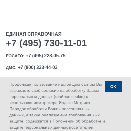
ЕДИНАЯ СПРАВОЧНАЯ
+7 (495) 730-11-01
+7 (495) 228-05-75
ЕОСАГО:
+7 (800) 333-44-03
ДМС:
Продолжая пользование настоящим сайтом Вы
OK
выражаете своё согласие на обработку Ваших
персональных данных (файлов cookie) с
Ⓒ 1992-2026 АО «МАКС»
использованием трекера Яндекс.Метрика.
Лицензии Банка России: ОС № 1427-03, ОС № 1427-04,
Порядок обработки Ваших персональных
ОС № 1427-05, СЛ № 1427, СИ № 1427, ПС № 1427 от
данных, а также реализуемые требования к их
18.06.2018 г.; ОС № 1427-02 от 28.11.2019 г.
защите, содержатся в Положении об обработке и
Дата последнего изменения сайта 08.08.2026 04:20
защите персональных данных посетителей