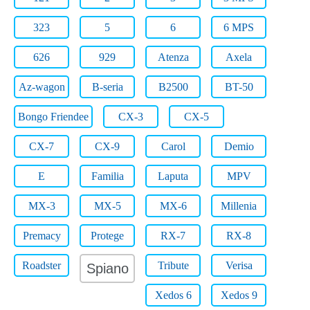
323
5
6
6 MPS
626
929
Atenza
Axela
Az-wagon
B-seria
B2500
BT-50
Bongo Friendee
CX-3
CX-5
CX-7
CX-9
Carol
Demio
E
Familia
Laputa
MPV
MX-3
MX-5
MX-6
Millenia
Premacy
Protege
RX-7
RX-8
Roadster
Tribute
Verisa
Spiano
Xedos 6
Xedos 9